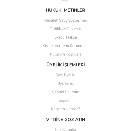
Ürün fiyatı diğer sitelerden daha pahalı.
Bu ürüne benzer farklı alternatifler olmalı.
HUKUKİ METİNLER
Mesafeli Satış Sözleşmesi
Gizlilik ve Güvenlik
Tüketici Hakları
Kişisel Verilerin Korunması
Gönder
Kullanım Koşulları
ÜYELİK İŞLEMLERİ
Yeni Üyelik
Üye Girişi
Şifremi Unuttum
Sepetim
Kargom Nerede?
VİTRİNE GÖZ ATIN
Çok Satanlar