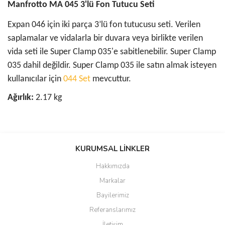
Manfrotto MA 045 3'lü Fon Tutucu Seti
Expan 046 için iki parça 3’lü fon tutucusu seti. Verilen
saplamalar ve vidalarla bir duvara veya birlikte verilen
vida seti ile Super Clamp 035'e sabitlenebilir. Super Clamp
035 dahil değildir. Super Clamp 035 ile satın almak isteyen
kullanıcılar için
044 Set
mevcuttur.
Ağırlık:
2.17 kg
Bu ürünün fiyat bilgisi, resim, ürün açıklamalarında ve diğer
konularda yetersiz gördüğünüz noktaları öneri formunu kullanarak
KURUMSAL LİNKLER
tarafımıza iletebilirsiniz.
Görüş ve önerileriniz için teşekkür ederiz.
Hakkımızda
Markalar
Ürün resmi kalitesiz, bozuk veya görüntülenemiyor.
Bayilerimiz
Ürün açıklamasında eksik bilgiler bulunuyor.
Referanslarımız
Ürün bilgilerinde hatalar bulunuyor.
İletişim