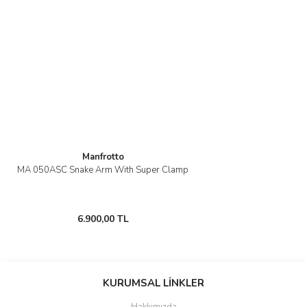
Ürün açıklamasında eksik bilgiler bulunuyor.
Ürün bilgilerinde hatalar bulunuyor.
Ürün fiyatı diğer sitelerden daha pahalı.
Bu ürüne benzer farklı alternatifler olmalı.
Manfrotto
Gönder
MA 050ASC Snake Arm With Super Clamp
6.900,00 TL
KURUMSAL LİNKLER