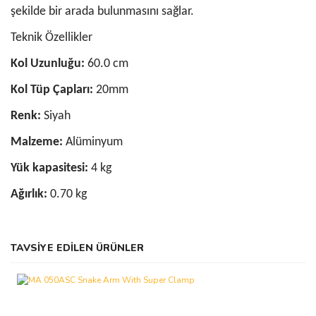
şekilde bir arada bulunmasını sağlar.
Teknik Özellikler
Kol Uzunluğu:
60.0 cm
Kol Tüp Çapları:
20mm
Renk:
Siyah
Malzeme:
Alüminyum
Yük kapasitesi:
4 kg
Ağırlık:
0.70 kg
Bu ürünün fiyat bilgisi, resim, ürün açıklamalarında ve diğer
TAVSİYE EDİLEN ÜRÜNLER
konularda yetersiz gördüğünüz noktaları öneri formunu kullanarak
tarafımıza iletebilirsiniz.
Görüş ve önerileriniz için teşekkür ederiz.
Ürün resmi kalitesiz, bozuk veya görüntülenemiyor.