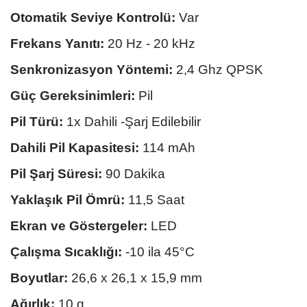
Otomatik Seviye Kontrolü:
Var
Frekans Yanıtı:
20 Hz - 20 kHz
Senkronizasyon Yöntemi:
2,4 Ghz QPSK
Güç Gereksinimleri:
Pil
Pil Türü:
1x Dahili -Şarj Edilebilir
Dahili Pil Kapasitesi:
114 mAh
Pil Şarj Süresi:
90 Dakika
Yaklaşık Pil Ömrü:
11,5 Saat
Ekran ve Göstergeler:
LED
Çalışma Sıcaklığı:
-10 ila 45°C
Boyutlar:
26,6 x 26,1 x 15,9 mm
Ağırlık:
10 g