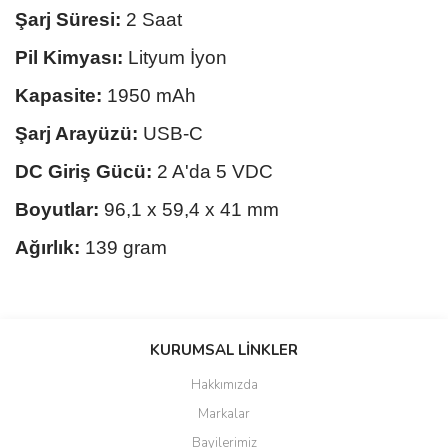
Şarj Süresi:
2 Saat
Pil Kimyası:
Lityum İyon
Kapasite:
1950 mAh
Şarj Arayüzü:
USB-C
DC Giriş Gücü:
2 A'da 5 VDC
Boyutlar:
96,1 x 59,4 x 41 mm
Ağırlık:
139 gram
Bu ürünün fiyat bilgisi, resim, ürün açıklamalarında ve diğer
konularda yetersiz gördüğünüz noktaları öneri formunu kullanarak
KURUMSAL LİNKLER
tarafımıza iletebilirsiniz.
Görüş ve önerileriniz için teşekkür ederiz.
Hakkımızda
Markalar
Ürün resmi kalitesiz, bozuk veya görüntülenemiyor.
Bayilerimiz