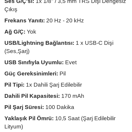
Ses G/Ç'si:
1x 1/8" / 3,5 mm TRS Dişi Dengesiz
Çıkış
Frekans Yanıtı:
20 Hz - 20 kHz
Ağ G/Ç:
Yok
USB/Lightning Bağlantısı:
1 x USB-C Dişi
(Ses,Şarj)
USB Sınıfıyla Uyumlu:
Evet
Güç Gereksinimleri:
Pil
Pil Tipi:
1x Dahili Şarj Edilebilir
Dahili Pil Kapasitesi:
170 mAh
Pil Şarj Süresi:
100 Dakika
Yaklaşık Pil Ömrü:
10,5 Saat (Şarj Edilebilir
Lityum)