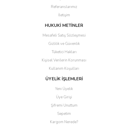
Ürün açıklamasında eksik bilgiler bulunuyor.
Referanslarımız
Ürün bilgilerinde hatalar bulunuyor.
İletişim
Ürün fiyatı diğer sitelerden daha pahalı.
Bu ürüne benzer farklı alternatifler olmalı.
HUKUKİ METİNLER
Mesafeli Satış Sözleşmesi
Gizlilik ve Güvenlik
Tüketici Hakları
Kişisel Verilerin Korunması
Gönder
Kullanım Koşulları
ÜYELİK İŞLEMLERİ
Yeni Üyelik
Üye Girişi
Şifremi Unuttum
Sepetim
Kargom Nerede?