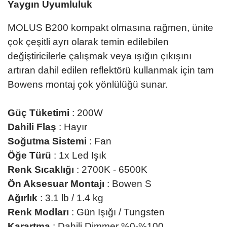
Yaygın Uyumluluk
MOLUS B200 kompakt olmasına rağmen, ünite
çok çeşitli ayrı olarak temin edilebilen
değiştiricilerle çalışmak veya ışığın çıkışını
artıran dahil edilen reflektörü kullanmak için tam
Bowens montaj çok yönlülüğü sunar.
Güç Tüketimi
: 200W
Dahili Flaş
: Hayır
Soğutma Sistemi
: Fan
Öğe Türü
: 1x Led Işık
Renk Sıcaklığı
: 2700K - 6500K
Ön Aksesuar Montajı
: Bowen S
Ağırlık
: 3.1 lb / 1.4 kg
Renk Modları
: Gün Işığı / Tungsten
Karartma
: Dahili Dimmer %0-%100