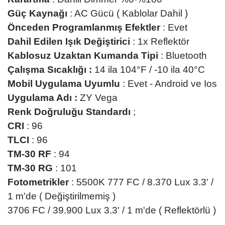
Güç Kaynağı
: AC Gücü ( Kablolar Dahil )
Önceden Programlanmış Efektler
: Evet
Dahil Edilen Işık Değiştirici
: 1x Reflektör
Kablosuz Uzaktan Kumanda Tipi
: Bluetooth
Çalışma Sıcaklığı :
14 ila 104°F / -10 ila 40°C
Mobil Uygulama Uyumlu
: Evet - Android ve Ios
Uygulama Adı :
ZY Vega
Renk Doğruluğu Standardı
;
CRI
: 96
TLCI
: 96
TM-30 RF
: 94
TM-30 RG
: 101
Fotometrikler
: 5500K 777 FC / 8.370 Lux 3.3' /
1 m'de ( Değiştirilmemiş )
3706 FC / 39.900 Lux 3.3' / 1 m'de ( Reflektörlü )