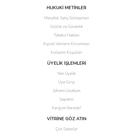
Bu ürüne benzer farklı alternatifler olmalı.
HUKUKİ METİNLER
Mesafeli Satış Sözleşmesi
Gizlilik ve Güvenlik
Tüketici Hakları
Kişisel Verilerin Korunması
Gönder
Kullanım Koşulları
ÜYELİK İŞLEMLERİ
Yeni Üyelik
Üye Girişi
Şifremi Unuttum
Sepetim
Kargom Nerede?
VİTRİNE GÖZ ATIN
Çok Satanlar