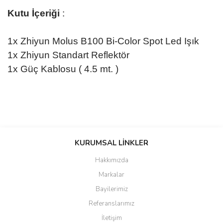
Kutu İçeriği
:
1x Zhiyun Molus B100 Bi-Color Spot Led Işık
1x Zhiyun Standart Reflektör
1x Güç Kablosu ( 4.5 mt. )
Bu ürünün fiyat bilgisi, resim, ürün açıklamalarında ve diğer
konularda yetersiz gördüğünüz noktaları öneri formunu kullanarak
KURUMSAL LİNKLER
tarafımıza iletebilirsiniz.
Görüş ve önerileriniz için teşekkür ederiz.
Hakkımızda
Markalar
Ürün resmi kalitesiz, bozuk veya görüntülenemiyor.
Bayilerimiz
Ürün açıklamasında eksik bilgiler bulunuyor.
Referanslarımız
Ürün bilgilerinde hatalar bulunuyor.
İletişim
Ürün fiyatı diğer sitelerden daha pahalı.