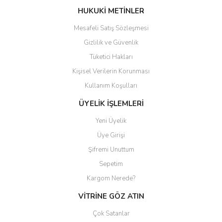
Bu ürüne benzer farklı alternatifler olmalı.
HUKUKİ METİNLER
Mesafeli Satış Sözleşmesi
Gizlilik ve Güvenlik
Tüketici Hakları
Kişisel Verilerin Korunması
Gönder
Kullanım Koşulları
ÜYELİK İŞLEMLERİ
Yeni Üyelik
Üye Girişi
Şifremi Unuttum
Sepetim
Kargom Nerede?
VİTRİNE GÖZ ATIN
Çok Satanlar