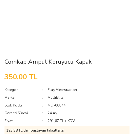
Comkap Ampul Koruyucu Kapak
350,00 TL
Kategori
Flaş Aksesuarları
Marka
Multiblitz
Stok Kodu
MLT-00044
Garanti Süresi
24 Ay
Fiyat
291,67 TL + KDV
123,38 TL den başlayan taksitlerle!