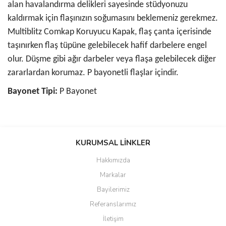
alan havalandırma delikleri sayesinde stüdyonuzu
kaldırmak için flaşınızın soğumasını beklemeniz gerekmez.
Multiblitz Comkap Koruyucu Kapak, flaş çanta içerisinde
taşınırken flaş tüpüne gelebilecek hafif darbelere engel
olur. Düşme gibi ağır darbeler veya flaşa gelebilecek diğer
zararlardan korumaz. P bayonetli flaşlar içindir.
Bayonet Tipi:
P Bayonet
Bu ürünün fiyat bilgisi, resim, ürün açıklamalarında ve diğer
konularda yetersiz gördüğünüz noktaları öneri formunu kullanarak
KURUMSAL LİNKLER
tarafımıza iletebilirsiniz.
Görüş ve önerileriniz için teşekkür ederiz.
Hakkımızda
Markalar
Ürün resmi kalitesiz, bozuk veya görüntülenemiyor.
Bayilerimiz
Ürün açıklamasında eksik bilgiler bulunuyor.
Referanslarımız
Ürün bilgilerinde hatalar bulunuyor.
İletişim
Ürün fiyatı diğer sitelerden daha pahalı.