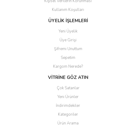
Kişisel Verilerin Korunması
Gönder
Kullanım Koşulları
ÜYELİK İŞLEMLERİ
Yeni Üyelik
Üye Girişi
Şifremi Unuttum
Sepetim
Kargom Nerede?
VİTRİNE GÖZ ATIN
Çok Satanlar
Yeni Ürünler
İndirimdekiler
Kategoriler
Ürün Arama