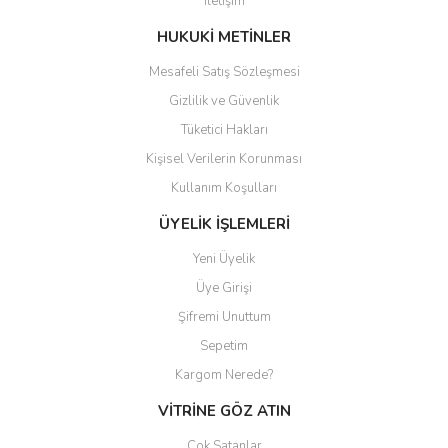
İletişim
Ürün fiyatı diğer sitelerden daha pahalı.
Bu ürüne benzer farklı alternatifler olmalı.
HUKUKİ METİNLER
Mesafeli Satış Sözleşmesi
Gizlilik ve Güvenlik
Tüketici Hakları
Kişisel Verilerin Korunması
Gönder
Kullanım Koşulları
ÜYELİK İŞLEMLERİ
Yeni Üyelik
Üye Girişi
Şifremi Unuttum
Sepetim
Kargom Nerede?
VİTRİNE GÖZ ATIN
Çok Satanlar