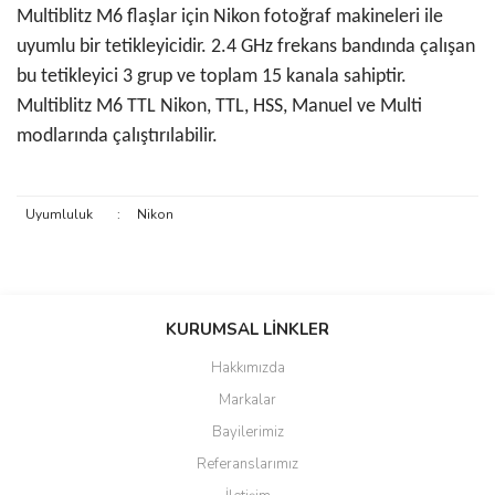
Multiblitz M6 flaşlar için Nikon fotoğraf makineleri ile
uyumlu bir tetikleyicidir. 2.4 GHz frekans bandında çalışan
bu tetikleyici 3 grup ve toplam 15 kanala sahiptir.
Multiblitz M6 TTL Nikon, TTL, HSS, Manuel ve Multi
modlarında çalıştırılabilir.
Uyumluluk
:
Nikon
Bu ürünün fiyat bilgisi, resim, ürün açıklamalarında ve diğer
konularda yetersiz gördüğünüz noktaları öneri formunu kullanarak
KURUMSAL LİNKLER
tarafımıza iletebilirsiniz.
Görüş ve önerileriniz için teşekkür ederiz.
Hakkımızda
Markalar
Ürün resmi kalitesiz, bozuk veya görüntülenemiyor.
Bayilerimiz
Ürün açıklamasında eksik bilgiler bulunuyor.
Referanslarımız
Ürün bilgilerinde hatalar bulunuyor.