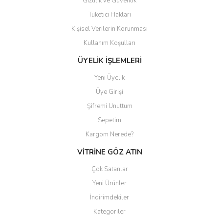
Gizlilik ve Güvenlik
Tüketici Hakları
Kişisel Verilerin Korunması
Gönder
Kullanım Koşulları
ÜYELİK İŞLEMLERİ
Yeni Üyelik
Üye Girişi
Şifremi Unuttum
Sepetim
Kargom Nerede?
VİTRİNE GÖZ ATIN
Çok Satanlar
Yeni Ürünler
İndirimdekiler
Kategoriler