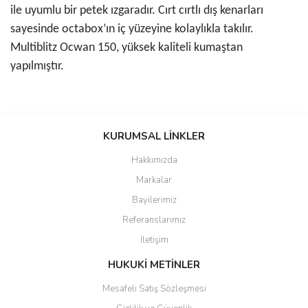
ile uyumlu bir petek ızgaradır. Cırt cırtlı dış kenarları
sayesinde octabox’ın iç yüzeyine kolaylıkla takılır.
Multiblitz Ocwan 150, yüksek kaliteli kumaştan
yapılmıştır.
Bu ürünün fiyat bilgisi, resim, ürün açıklamalarında ve diğer
konularda yetersiz gördüğünüz noktaları öneri formunu kullanarak
KURUMSAL LİNKLER
tarafımıza iletebilirsiniz.
Görüş ve önerileriniz için teşekkür ederiz.
Hakkımızda
Markalar
Ürün resmi kalitesiz, bozuk veya görüntülenemiyor.
Bayilerimiz
Ürün açıklamasında eksik bilgiler bulunuyor.
Referanslarımız
Ürün bilgilerinde hatalar bulunuyor.
İletişim
Ürün fiyatı diğer sitelerden daha pahalı.
Bu ürüne benzer farklı alternatifler olmalı.
HUKUKİ METİNLER
Mesafeli Satış Sözleşmesi