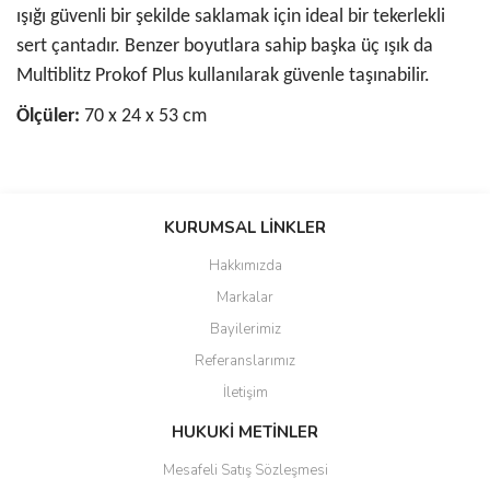
ışığı güvenli bir şekilde saklamak için ideal bir tekerlekli
sert çantadır. Benzer boyutlara sahip başka üç ışık da
Multiblitz Prokof Plus kullanılarak güvenle taşınabilir.
Ölçüler:
70 x 24 x 53 cm
Bu ürünün fiyat bilgisi, resim, ürün açıklamalarında ve diğer
konularda yetersiz gördüğünüz noktaları öneri formunu kullanarak
KURUMSAL LİNKLER
tarafımıza iletebilirsiniz.
Görüş ve önerileriniz için teşekkür ederiz.
Hakkımızda
Markalar
Ürün resmi kalitesiz, bozuk veya görüntülenemiyor.
Bayilerimiz
Ürün açıklamasında eksik bilgiler bulunuyor.
Referanslarımız
Ürün bilgilerinde hatalar bulunuyor.
İletişim
Ürün fiyatı diğer sitelerden daha pahalı.
Bu ürüne benzer farklı alternatifler olmalı.
HUKUKİ METİNLER
Mesafeli Satış Sözleşmesi