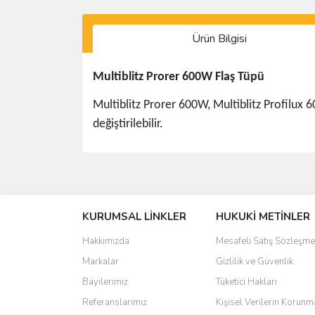
Ürün Bilgisi
Multiblitz Prorer 600W Flaş Tüpü
Multiblitz Prorer 600W, Multiblitz Profilux 6
değiştirilebilir.
Bu ürünün fiyat bilgisi, resim, ürün açıklamalarında 
Görüş ve önerileriniz için teşekkür ederiz.
KURUMSAL LİNKLER
HUKUKİ METİNLER
Ürün resmi kalitesiz, bozuk veya görüntülenemiyo
Ürün açıklamasında eksik bilgiler bulunuyor.
Hakkımızda
Mesafeli Satış Sözleşme
Ürün bilgilerinde hatalar bulunuyor.
Markalar
Gizlilik ve Güvenlik
Ürün fiyatı diğer sitelerden daha pahalı.
Bayilerimiz
Tüketici Hakları
Bu ürüne benzer farklı alternatifler olmalı.
Referanslarımız
Kişisel Verilerin Korunm