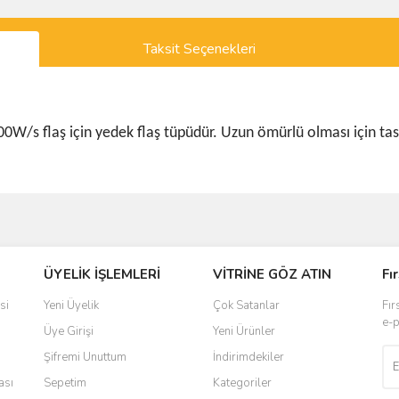
Taksit Seçenekleri
00W/s flaş için yedek flaş tüpüdür. Uzun ömürlü olması için tasa
ve diğer konularda yetersiz gördüğünüz noktaları öneri formunu kullanarak taraf
ÜYELİK İŞLEMLERİ
VİTRİNE GÖZ ATIN
Fı
r.
si
Yeni Üyelik
Çok Satanlar
Fır
e-p
Üye Girişi
Yeni Ürünler
Şifremi Unuttum
İndirimdekiler
ası
Sepetim
Kategoriler