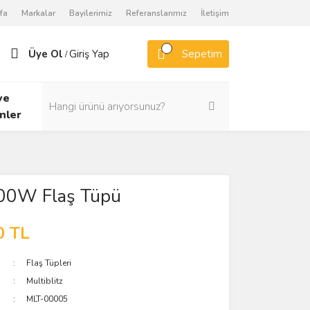
fa
Markalar
Bayilerimiz
Referanslarımız
İletişim
Üye Ol
Giriş Yap
Sepetim
/
ve
nler
600W Flaş Tüpü
0 TL
Flaş Tüpleri
Multiblitz
MLT-00005