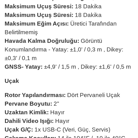
Maksimum Uçuş Süresi:
18 Dakika
Maksimum Uçuş Süresi:
18 Dakika
Maksimum Eğim Açısı:
Üretici Tarafından
Belirtilmemiş
Havada Kalma Doğruluğu:
Görüntü
Konumlandırma - Yatay: ±1,0' / 0,3 m , Dikey:
±0,3' / 0,1 m
GNSS- Yatay:
±4,9' / 1,5 m , Dikey: ±1,6' / 0,5 m
Uçak
Rotor Yapılandırması:
Dört Pervaneli Uçak
Pervane Boyutu:
2"
Uzaktan Kimlik:
Hayır
Dahili Video Işığı:
Hayır
Uçak G/Ç:
1x USB-C (Veri, Güç, Servis)