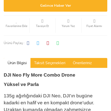
Gelince Haber Ver
Tavsiye Et
Yorum Yaz
Fiyat Alarmı
Ürünü Paylaş :
Ürün Bilgisi
Taksit Seçenekleri
Önerileriniz
DJI Neo Fly More Combo Drone
Yüksel ve Parla
135g ağırlığındaki DJI Neo, DJI'ın bugüne
kadarki en hafif ve en kompakt drone'udur.
Uzaktan kumanda olmadan zahmetsizce