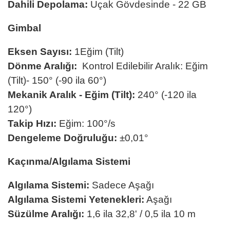
Dahili Depolama:
Uçak Gövdesinde - 22 GB
Gimbal
Eksen Sayısı:
1Eğim (Tilt)
Dönme Aralığı:
Kontrol Edilebilir Aralık: Eğim
(Tilt)- 150° (-90 ila 60°)
Mekanik Aralık - Eğim (Tilt):
240° (-120 ila
120°)
Takip Hızı:
Eğim: 100°/s
Dengeleme Doğruluğu:
±0,01°
Kaçınma/Algılama Sistemi
Algılama Sistemi:
Sadece Aşağı
Algılama Sistemi Yetenekleri:
Aşağı
Süzülme Aralığı:
1,6 ila 32,8' / 0,5 ila 10 m