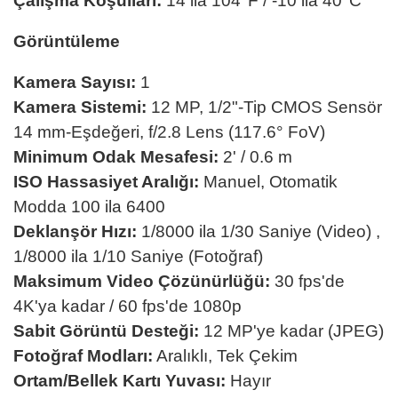
Çalışma Koşulları:
14 ila 104°F / -10 ila 40°C
Görüntüleme
Kamera Sayısı:
1
Kamera Sistemi:
12 MP, 1/2"-Tip CMOS Sensör
14 mm-Eşdeğeri, f/2.8 Lens (117.6° FoV)
Minimum Odak Mesafesi:
2' / 0.6 m
ISO Hassasiyet Aralığı:
Manuel, Otomatik
Modda 100 ila 6400
Deklanşör Hızı:
1/8000 ila 1/30 Saniye (Video) ,
1/8000 ila 1/10 Saniye (Fotoğraf)
Maksimum Video Çözünürlüğü:
30 fps'de
4K'ya kadar / 60 fps'de 1080p
Sabit Görüntü Desteği:
12 MP'ye kadar (JPEG)
Fotoğraf Modları:
Aralıklı, Tek Çekim
Ortam/Bellek Kartı Yuvası:
Hayır