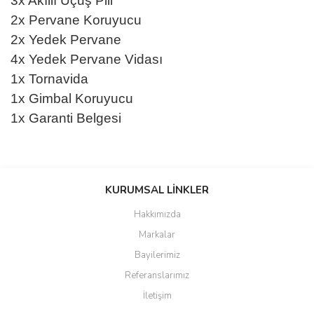
3x Akıllı Uçuş Pili
2x Pervane Koruyucu
2x Yedek Pervane
4x Yedek Pervane Vidası
1x Tornavida
1x Gimbal Koruyucu
1x Garanti Belgesi
Bu ürünün fiyat bilgisi, resim, ürün açıklamalarında ve diğer
konularda yetersiz gördüğünüz noktaları öneri formunu kullanarak
KURUMSAL LİNKLER
tarafımıza iletebilirsiniz.
Görüş ve önerileriniz için teşekkür ederiz.
Hakkımızda
Markalar
Ürün resmi kalitesiz, bozuk veya görüntülenemiyor.
Bayilerimiz
Ürün açıklamasında eksik bilgiler bulunuyor.
Referanslarımız
Ürün bilgilerinde hatalar bulunuyor.
İletişim
Ürün fiyatı diğer sitelerden daha pahalı.