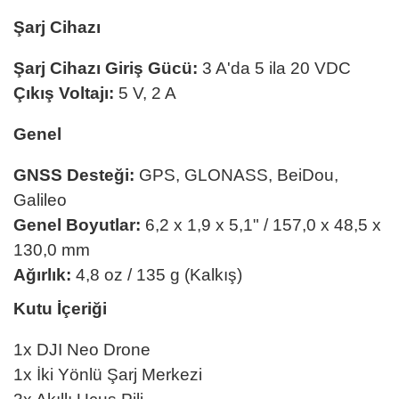
Şarj Cihazı
Şarj Cihazı Giriş Gücü:
3 A'da 5 ila 20 VDC
Çıkış Voltajı:
5 V, 2 A
Genel
GNSS Desteği:
GPS, GLONASS, BeiDou,
Galileo
Genel Boyutlar:
6,2 x 1,9 x 5,1" / 157,0 x 48,5 x
130,0 mm
Ağırlık:
4,8 oz / 135 g (Kalkış)
Kutu İçeriği
1x DJI Neo Drone
1x İki Yönlü Şarj Merkezi