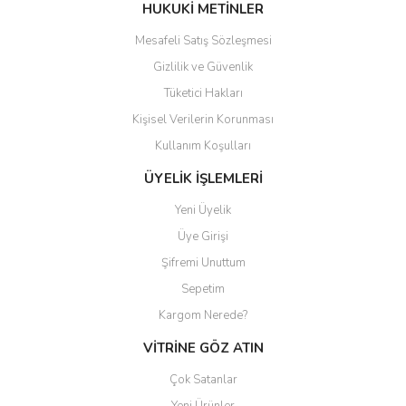
Bu ürüne benzer farklı alternatifler olmalı.
HUKUKİ METİNLER
Mesafeli Satış Sözleşmesi
Gizlilik ve Güvenlik
Tüketici Hakları
Kişisel Verilerin Korunması
Gönder
Kullanım Koşulları
ÜYELİK İŞLEMLERİ
Yeni Üyelik
Üye Girişi
Şifremi Unuttum
Sepetim
Kargom Nerede?
VİTRİNE GÖZ ATIN
Çok Satanlar