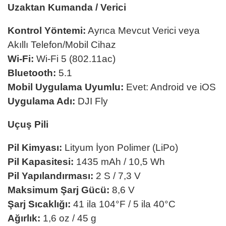
Uzaktan Kumanda / Verici
Kontrol Yöntemi:
Ayrıca Mevcut Verici veya
Akıllı Telefon/Mobil Cihaz
Wi-Fi:
Wi-Fi 5 (802.11ac)
Bluetooth:
5.1
Mobil Uygulama Uyumlu:
Evet: Android ve iOS
Uygulama Adı:
DJI Fly
Uçuş Pili
Pil Kimyası:
Lityum İyon Polimer (LiPo)
Pil Kapasitesi:
1435 mAh / 10,5 Wh
Pil Yapılandırması:
2 S / 7,3 V
Maksimum Şarj Gücü:
8,6 V
Şarj Sıcaklığı:
41 ila 104°F / 5 ila 40°C
Ağırlık:
1,6 oz / 45 g