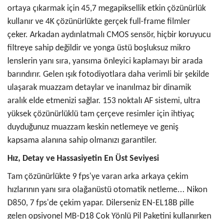
ortaya çıkarmak için 45,7 megapiksellik etkin çözünürlük
kullanır ve 4K çözünürlükte gerçek full-frame filmler
çeker. Arkadan aydınlatmalı CMOS sensör, hiçbir koruyucu
filtreye sahip değildir ve yonga üstü boşluksuz mikro
lenslerin yanı sıra, yansıma önleyici kaplamayı bir arada
barındırır. Gelen ışık fotodiyotlara daha verimli bir şekilde
ulaşarak muazzam detaylar ve inanılmaz bir dinamik
aralık elde etmenizi sağlar. 153 noktalı AF sistemi, ultra
yüksek çözünürlüklü tam çerçeve resimler için ihtiyaç
duyduğunuz muazzam keskin netlemeye ve geniş
kapsama alanına sahip olmanızı garantiler.
Hız, Detay ve Hassasiyetin En Üst Seviyesi
Tam çözünürlükte 9 fps'ye varan arka arkaya çekim
hızlarının yanı sıra olağanüstü otomatik netleme... Nikon
D850, 7 fps'de çekim yapar. Dilerseniz EN-EL18B pille
gelen opsiyonel MB-D18 Çok Yönlü Pil Paketini kullanırken