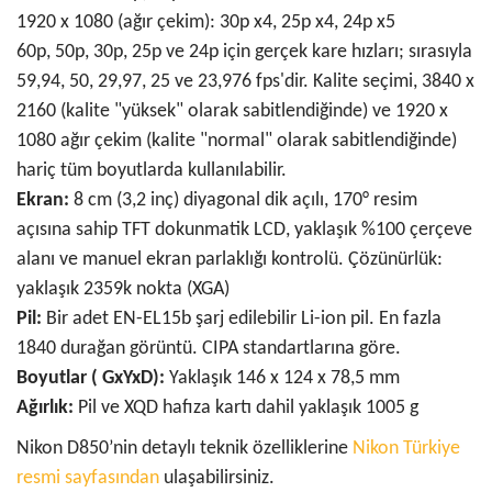
1920 x 1080 (ağır çekim): 30p x4, 25p x4, 24p x5
60p, 50p, 30p, 25p ve 24p için gerçek kare hızları; sırasıyla
59,94, 50, 29,97, 25 ve 23,976 fps'dir. Kalite seçimi, 3840 x
2160 (kalite "yüksek" olarak sabitlendiğinde) ve 1920 x
1080 ağır çekim (kalite "normal" olarak sabitlendiğinde)
hariç tüm boyutlarda kullanılabilir.
Ekran:
8 cm (3,2 inç) diyagonal dik açılı, 170° resim
açısına sahip TFT dokunmatik LCD, yaklaşık %100 çerçeve
alanı ve manuel ekran parlaklığı kontrolü. Çözünürlük:
yaklaşık 2359k nokta (XGA)
Pil:
Bir adet EN-EL15b şarj edilebilir Li-ion pil. En fazla
1840 durağan görüntü. CIPA standartlarına göre.
Boyutlar ( GxYxD):
Yaklaşık 146 x 124 x 78,5 mm
Ağırlık:
Pil ve XQD hafıza kartı dahil yaklaşık 1005 g
Nikon D850’nin detaylı teknik özelliklerine
Nikon Türkiye
resmi sayfasından
ulaşabilirsiniz.