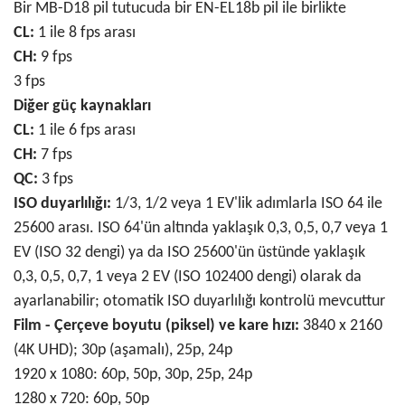
Bir MB-D18 pil tutucuda bir EN-EL18b pil ile birlikte
CL:
1 ile 8 fps arası
CH:
9 fps
3 fps
Diğer güç kaynakları
CL:
1 ile 6 fps arası
CH:
7 fps
QC:
3 fps
ISO duyarlılığı:
1/3, 1/2 veya 1 EV'lik adımlarla ISO 64 ile
25600 arası. ISO 64'ün altında yaklaşık 0,3, 0,5, 0,7 veya 1
EV (ISO 32 dengi) ya da ISO 25600'ün üstünde yaklaşık
0,3, 0,5, 0,7, 1 veya 2 EV (ISO 102400 dengi) olarak da
ayarlanabilir; otomatik ISO duyarlılığı kontrolü mevcuttur
Film - Çerçeve boyutu (piksel) ve kare hızı:
3840 x 2160
(4K UHD); 30p (aşamalı), 25p, 24p
1920 x 1080: 60p, 50p, 30p, 25p, 24p
1280 x 720: 60p, 50p