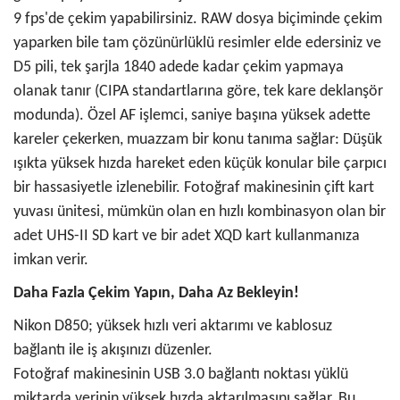
9 fps'de çekim yapabilirsiniz. RAW dosya biçiminde çekim
yaparken bile tam çözünürlüklü resimler elde edersiniz ve
D5 pili, tek şarjla 1840 adede kadar çekim yapmaya
olanak tanır (CIPA standartlarına göre, tek kare deklanşör
modunda). Özel AF işlemci, saniye başına yüksek adette
kareler çekerken, muazzam bir konu tanıma sağlar: Düşük
ışıkta yüksek hızda hareket eden küçük konular bile çarpıcı
bir hassasiyetle izlenebilir. Fotoğraf makinesinin çift kart
yuvası ünitesi, mümkün olan en hızlı kombinasyon olan bir
adet UHS-II SD kart ve bir adet XQD kart kullanmanıza
imkan verir.
Daha Fazla Çekim Yapın, Daha Az Bekleyin!
Nikon D850; yüksek hızlı veri aktarımı ve kablosuz
bağlantı ile iş akışınızı düzenler.
Fotoğraf makinesinin USB 3.0 bağlantı noktası yüklü
miktarda verinin yüksek hızda aktarılmasını sağlar. Bu,