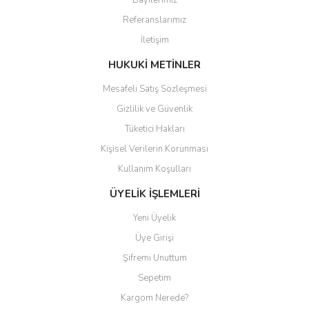
Bayilerimiz
Ürün açıklamasında eksik bilgiler bulunuyor.
Referanslarımız
Ürün bilgilerinde hatalar bulunuyor.
İletişim
Ürün fiyatı diğer sitelerden daha pahalı.
Bu ürüne benzer farklı alternatifler olmalı.
HUKUKİ METİNLER
Mesafeli Satış Sözleşmesi
Gizlilik ve Güvenlik
Tüketici Hakları
Kişisel Verilerin Korunması
Gönder
Kullanım Koşulları
ÜYELİK İŞLEMLERİ
Yeni Üyelik
Üye Girişi
Şifremi Unuttum
Sepetim
Kargom Nerede?