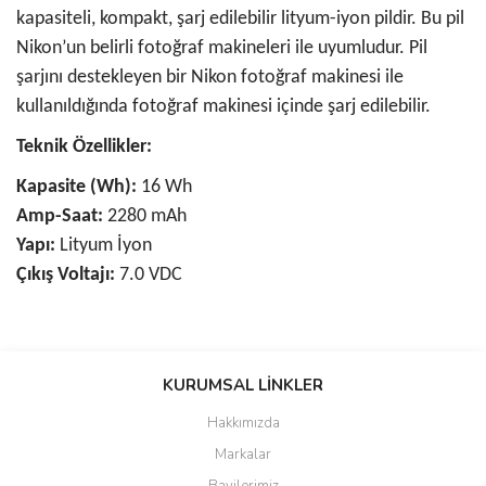
kapasiteli, kompakt, şarj edilebilir lityum-iyon pildir. Bu pil
Nikon’un belirli fotoğraf makineleri ile uyumludur. Pil
şarjını destekleyen bir Nikon fotoğraf makinesi ile
kullanıldığında fotoğraf makinesi içinde şarj edilebilir.
Teknik Özellikler:
Kapasite (Wh):
16 Wh
Amp-Saat:
2280 mAh
Yapı:
Lityum İyon
Çıkış Voltajı:
7.0 VDC
Bu ürünün fiyat bilgisi, resim, ürün açıklamalarında ve diğer
konularda yetersiz gördüğünüz noktaları öneri formunu kullanarak
KURUMSAL LİNKLER
tarafımıza iletebilirsiniz.
Görüş ve önerileriniz için teşekkür ederiz.
Hakkımızda
Markalar
Ürün resmi kalitesiz, bozuk veya görüntülenemiyor.