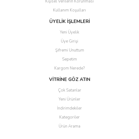
Kişisel Verilerin Korunması
Gönder
Kullanım Koşulları
ÜYELİK İŞLEMLERİ
Yeni Üyelik
Üye Girişi
Şifremi Unuttum
Sepetim
Kargom Nerede?
VİTRİNE GÖZ ATIN
Çok Satanlar
Yeni Ürünler
İndirimdekiler
Kategoriler
Ürün Arama