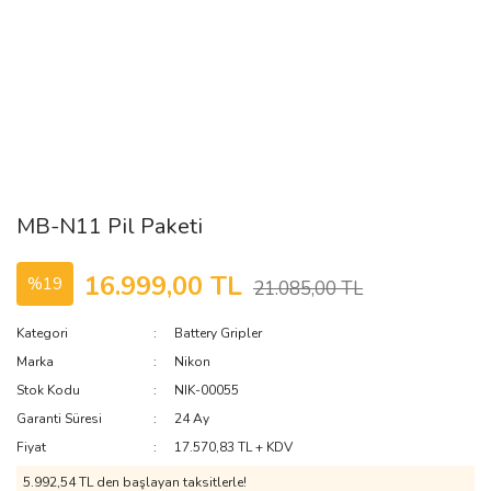
MB-N11 Pil Paketi
16.999,00 TL
%19
21.085,00 TL
Kategori
Battery Gripler
Marka
Nikon
Stok Kodu
NIK-00055
Garanti Süresi
24 Ay
Fiyat
17.570,83 TL + KDV
5.992,54 TL den başlayan taksitlerle!