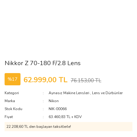
Nikkor Z 70-180 F/2.8 Lens
62.999,00 TL
%17
76.153,00 TL
Kategori
Aynasız Makine Lensleri
,
Lens ve Dürbünler
Marka
Nikon
Stok Kodu
NIK-00066
Fiyat
63.460,83 TL + KDV
22.208,60 TL den başlayan taksitlerle!