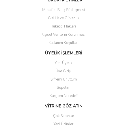
HUKUKİ METİNLER
Mesafeli Satış Sözleşmesi
Gizlilik ve Güvenlik
Tüketici Hakları
Kişisel Verilerin Korunması
Gönder
Kullanım Koşulları
ÜYELİK İŞLEMLERİ
Yeni Üyelik
Üye Girişi
Şifremi Unuttum
Sepetim
Kargom Nerede?
VİTRİNE GÖZ ATIN
Çok Satanlar
Yeni Ürünler