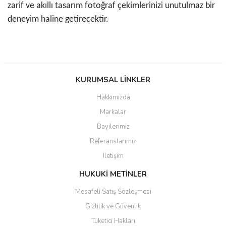
zarif ve akıllı tasarım fotoğraf çekimlerinizi unutulmaz bir
deneyim haline getirecektir.
Bu ürünün fiyat bilgisi, resim, ürün açıklamalarında ve diğer
konularda yetersiz gördüğünüz noktaları öneri formunu kullanarak
KURUMSAL LİNKLER
tarafımıza iletebilirsiniz.
Görüş ve önerileriniz için teşekkür ederiz.
Hakkımızda
Markalar
Ürün resmi kalitesiz, bozuk veya görüntülenemiyor.
Bayilerimiz
Ürün açıklamasında eksik bilgiler bulunuyor.
Referanslarımız
Ürün bilgilerinde hatalar bulunuyor.
İletişim
Ürün fiyatı diğer sitelerden daha pahalı.
Bu ürüne benzer farklı alternatifler olmalı.
HUKUKİ METİNLER
Mesafeli Satış Sözleşmesi
Gizlilik ve Güvenlik
Tüketici Hakları