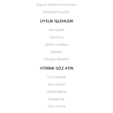
Kişisel Verilerin Korunması
Gönder
Kullanım Koşulları
ÜYELİK İŞLEMLERİ
Yeni Üyelik
Üye Girişi
Şifremi Unuttum
Sepetim
Kargom Nerede?
VİTRİNE GÖZ ATIN
Çok Satanlar
Yeni Ürünler
İndirimdekiler
Kategoriler
Ürün Arama