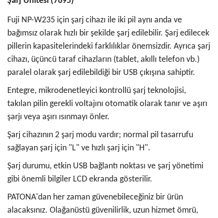
Şarj Ünitesi (7695)
Fuji NP-W235 için şarj cihazı ile iki pil aynı anda ve
bağımsız olarak hızlı bir şekilde şarj edilebilir. Şarj edilecek
pillerin kapasitelerindeki farklılıklar önemsizdir. Ayrıca şarj
cihazı, üçüncü taraf cihazların (tablet, akıllı telefon vb.)
paralel olarak şarj edilebildiği bir USB çıkışına sahiptir.
Entegre, mikrodenetleyici kontrollü şarj teknolojisi,
takılan pilin gerekli voltajını otomatik olarak tanır ve aşırı
şarjı veya aşırı ısınmayı önler.
Şarj cihazının 2 şarj modu vardır; normal pil tasarrufu
sağlayan şarj için "L" ve hızlı şarj için "H".
Şarj durumu, etkin USB bağlantı noktası ve şarj yönetimi
gibi önemli bilgiler LCD ekranda gösterilir.
PATONA'dan her zaman güvenebileceğiniz bir ürün
alacaksınız. Olağanüstü güvenilirlik, uzun hizmet ömrü,