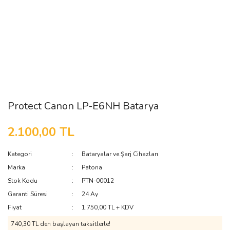
Protect Canon LP-E6NH Batarya
2.100,00 TL
Kategori
Bataryalar ve Şarj Cihazları
Marka
Patona
Stok Kodu
PTN-00012
Garanti Süresi
24 Ay
Fiyat
1.750,00 TL + KDV
740,30 TL den başlayan taksitlerle!