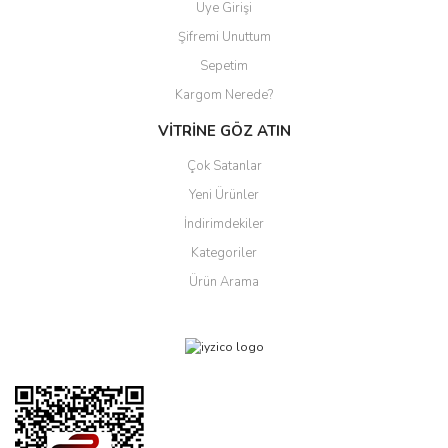
Üye Girişi
Şifremi Unuttum
Sepetim
Kargom Nerede?
VİTRİNE GÖZ ATIN
Çok Satanlar
Yeni Ürünler
İndirimdekiler
Kategoriler
Ürün Arama