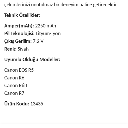
çekimlerinizi unutulmaz bir deneyim haline getirecektir.
Teknik Özellikler:
Amper(mAh):
2250 mAh
Pil Teknolojisi:
Lityum-İyon
Çıkış Gerilim:
7.2 V
Renk:
Siyah
Uyumlu Olduğu Modeller:
Canon EOS R5
Canon R6
Canon R6II
Canon R7
Ürün Kodu:
13435
Bu ürünün fiyat bilgisi, resim, ürün açıklamalarında ve diğer
konularda yetersiz gördüğünüz noktaları öneri formunu kullanarak