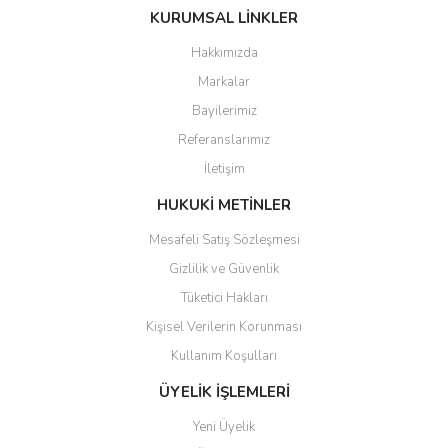
KURUMSAL LİNKLER
tarafımıza iletebilirsiniz.
Görüş ve önerileriniz için teşekkür ederiz.
Hakkımızda
Markalar
Ürün resmi kalitesiz, bozuk veya görüntülenemiyor.
Bayilerimiz
Ürün açıklamasında eksik bilgiler bulunuyor.
Referanslarımız
Ürün bilgilerinde hatalar bulunuyor.
İletişim
Ürün fiyatı diğer sitelerden daha pahalı.
Bu ürüne benzer farklı alternatifler olmalı.
HUKUKİ METİNLER
Mesafeli Satış Sözleşmesi
Gizlilik ve Güvenlik
Tüketici Hakları
Kişisel Verilerin Korunması
Gönder
Kullanım Koşulları
ÜYELİK İŞLEMLERİ
Yeni Üyelik