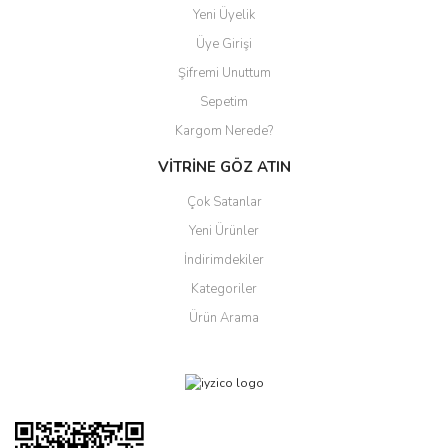
Yeni Üyelik
Üye Girişi
Şifremi Unuttum
Sepetim
Kargom Nerede?
VİTRİNE GÖZ ATIN
Çok Satanlar
Yeni Ürünler
İndirimdekiler
Kategoriler
Ürün Arama