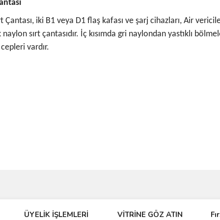
antası
Çantası, iki B1 veya D1 flaş kafası ve şarj cihazları, Air verici
 naylon sırt çantasıdır. İç kısımda gri naylondan yastıklı bölmele
 cepleri vardır.
ve diğer konularda yetersiz gördüğünüz noktaları öneri formunu kullanarak taraf
ÜYELİK İŞLEMLERİ
VİTRİNE GÖZ ATIN
Fı
r.