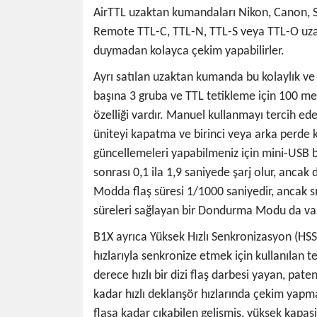
AirTTL uzaktan kumandaları Nikon, Canon, Sony
Remote TTL-C, TTL-N, TTL-S veya TTL-O uzak
duymadan kolayca çekim yapabilirler.
Ayrı satılan uzaktan kumanda bu kolaylık ve
başına 3 gruba ve TTL tetikleme için 100 me
özelliği vardır. Manuel kullanmayı tercih ed
üniteyi kapatma ve birinci veya arka perde
güncellemeleri yapabilmeniz için mini-USB ba
sonrası 0,1 ila 1,9 saniyede şarj olur, anc
Modda flaş süresi 1/1000 saniyedir, ancak sıv
süreleri sağlayan bir Dondurma Modu da var
B1X ayrıca Yüksek Hızlı Senkronizasyon (HSS)
hızlarıyla senkronize etmek için kullanılan t
derece hızlı bir dizi flaş darbesi yayan, pat
kadar hızlı deklanşör hızlarında çekim yapmanı
flaşa kadar çıkabilen gelişmiş, yüksek kapasite