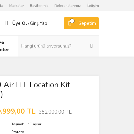
fa
Markalar
Bayilerimiz
Referanslarımız
İletişim
Üye Ol
Giriş Yap
Sepetim
/
ve
nler
AirTTL Location Kit
)
.999,00 TL
352.000,00 TL
Taşınabilir Flaşlar
Profoto