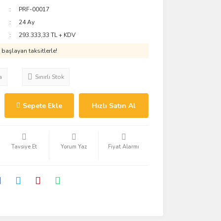
PRF-00017
24 Ay
293.333,33 TL + KDV
başlayan taksitlerle!
a
Sınırlı Stok
Sepete Ekle
Hızlı Satın Al
Tavsiye Et
Yorum Yaz
Fiyat Alarmı