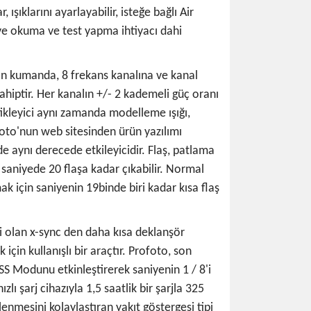
ıklarını ayarlayabilir, isteğe bağlı Air
ve okuma ve test yapma ihtiyacı dahi
tan kumanda, 8 frekans kanalına ve kanal
hiptir. Her kanalın +/- 2 kademeli güç oranı
tikleyici aynı zamanda modelleme ışığı,
oto'nun web sitesinden ürün yazılımı
e aynı derecede etkileyicidir. Flaş, patlama
saniyede 20 flaşa kadar çıkabilir. Normal
ak için saniyenin 19binde biri kadar kısa flaş
si olan x-sync den daha kısa deklanşör
çin kullanışlı bir araçtır. Profoto, son
HSS Modunu etkinleştirerek saniyenin 1 / 8'i
lı şarj cihazıyla 1,5 saatlik bir şarjla 325
izlenmesini kolaylaştıran yakıt göstergesi tipi