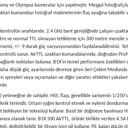
 ve Olympus kameralar için yapılmıştır. Meşgul fotoğrafçılar, ış
tan kumandayı fotoğraf makinelerinin flaş ayağına takabilir 
 kontrolün anahtarıdır. 2.4 GHz bant genişliğinde çalışan uzak
tre ve normal TTL olmayan tetikleme için 300 metre menzile sa
erseniz, +/- 9 durak güç varyasyonundan faydalanabilirsiniz. Te
 kontrolü sunar. AirTTL uzaktan kumandalarında, doğrudan Prof
ğlantı noktaları bulunur. B1X'in temel performans özellikleri d
ak daha düşük güç ayarlarında devreye giren Seri Çekim Modunda 
ı spreyleri veya sıçramaları ve diğer yaratıcı efektleri yakalam
dır.
 yeteneğine de sahiptir. HSS, flaşı, genellikle saniyenin 1/250'
eknik terimdir. Ortam ışığını kontrol etmek ve eylemi dondurmak i
ent bekleyen bir teknoloji kullanır. Basit bir düğmeye basılması 
za olanak tanır. B1X 500 AirTTL, ürünle birlikte verilen 4.5A hız
li, değiştirilebilir bir lityum iyon pil kullanır. Pil, kalan gücün 