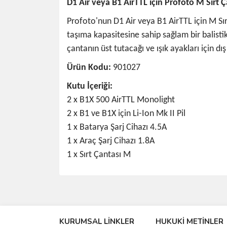
D1 Air veya B1 AirTTL için Profoto M Sırt Ç
Profoto'nun D1 Air veya B1 AirTTL için M Sırt 
taşıma kapasitesine sahip sağlam bir balistik
çantanın üst tutacağı ve ışık ayakları için dış
Ürün Kodu:
901027
Kutu İçeriği:
2 x B1X 500 AirTTL Monolight
2 x B1 ve B1X için Li-Ion Mk II Pil
1 x Batarya Şarj Cihazı 4.5A
1 x Araç Şarj Cihazı 1.8A
1 x Sırt Çantası M
Bu ürünün fiyat bilgisi, resim, ürün açıklamalarında 
Görüş ve önerileriniz için teşekkür ederiz.
KURUMSAL LİNKLER
HUKUKİ METİNLER
Ürün resmi kalitesiz, bozuk veya görüntülenemiyo