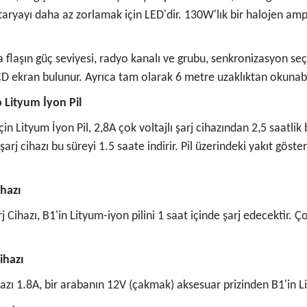
taryayı daha az zorlamak için LED'dir. 130W'lık bir halojen amp
a flaşın güç seviyesi, radyo kanalı ve grubu, senkronizasyon s
r LCD ekran bulunur. Ayrıca tam olarak 6 metre uzaklıktan okunab
o Lityum İyon Pil
in Lityum İyon Pil, 2,8A çok voltajlı şarj cihazından 2,5 saatlik 
rj cihazı bu süreyi 1.5 saate indirir. Pil üzerindeki yakıt gösterge
ihazı
 Cihazı, B1'in Lityum-iyon pilini 1 saat içinde şarj edecektir. Ç
ihazı
azı 1.8A, bir arabanın 12V (çakmak) aksesuar prizinden B1'in Lit