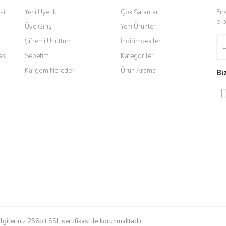
si
Yeni Üyelik
Çok Satanlar
Fır
e-p
Üye Girişi
Yeni Ürünler
Şifremi Unuttum
İndirimdekiler
ası
Sepetim
Kategoriler
Kargom Nerede?
Ürün Arama
Bi
Gönder
ilgileriniz 256bit SSL sertifikası ile korunmaktadır.