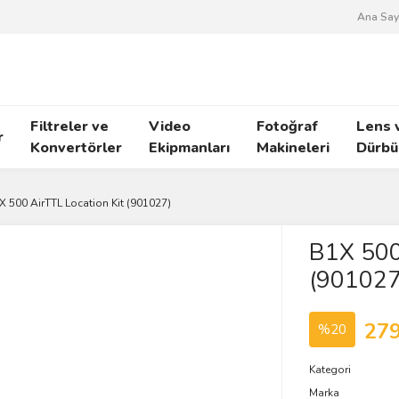
Ana Say
Filtreler ve
Video
Fotoğraf
Lens 
r
Konvertörler
Ekipmanları
Makineleri
Dürbü
X 500 AirTTL Location Kit (901027)
B1X 500 
(901027
279
%20
Kategori
Marka