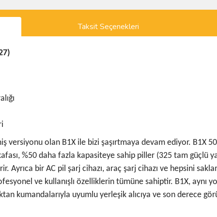
Taksit Seçenekleri
27)
alığı
ri
ş versiyonu olan B1X ile bizi şaşırtmaya devam ediyor. B1X 500 
kafası, %50 daha fazla kapasiteye sahip piller (325 tam güçlü 
r. Ayrıca bir AC pil şarj cihazı, araç şarj cihazı ve hepsini sakl
ofesyonel ve kullanışlı özelliklerin tümüne sahiptir. B1X, aynı
ktan kumandalarıyla uyumlu yerleşik alıcıya ve son derece görü