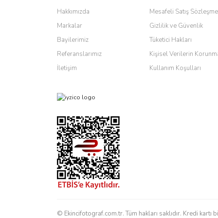
Ürün açıklamasında eksik bilgiler bulunuyor.
Hakkımızda
Mesafeli Satış Sözleşme
Ürün bilgilerinde hatalar bulunuyor.
Markalar
Gizlilik ve Güvenlik
Ürün fiyatı diğer sitelerden daha pahalı.
Bayilerimiz
Tüketici Hakları
Bu ürüne benzer farklı alternatifler olmalı.
Referanslarımız
Kişisel Verilerin Korunm
İletişim
Kullanım Koşulları
© Ekincifotograf.com.tr. Tüm hakları saklıdır. Kredi kartı b