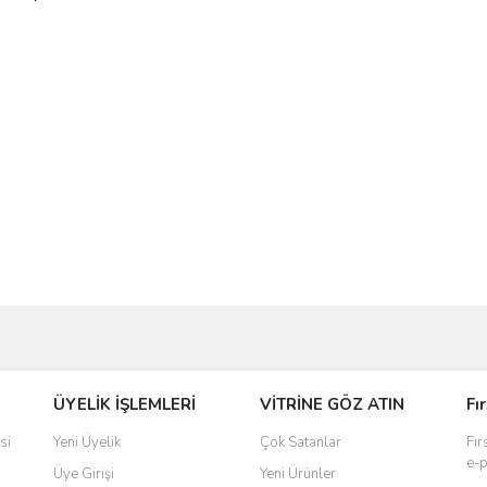
ve diğer konularda yetersiz gördüğünüz noktaları öneri formunu kullanarak taraf
ÜYELİK İŞLEMLERİ
VİTRİNE GÖZ ATIN
Fı
r.
si
Yeni Üyelik
Çok Satanlar
Fır
e-p
Üye Girişi
Yeni Ürünler