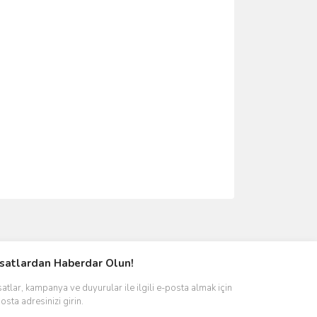
ımıza iletebilirsiniz.
rsatlardan Haberdar Olun!
satlar, kampanya ve duyurular ile ilgili e-posta almak için
osta adresinizi girin.