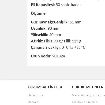
Pil Kapasitesi:
50 saate kadar
Ölçümler
Güç Kaynağı:
Genişlik:
51 mm
Uzunluk:
90 mm
Yükseklik:
40 mm
Ağırlık:
Pilsiz:
90 g /
Pilli:
125 g
Çalışma Sıcaklığı:
0 °C ila +35 °C
Ürün Kodu:
901324
Bu ürünün fiyat bilgisi, resim, ürün açıklamalarında 
Görüş ve önerileriniz için teşekkür ederiz.
KURUMSAL LİNKLER
HUKUKİ METİNLER
Ürün resmi kalitesiz, bozuk veya görüntülenemiyo
Ürün açıklamasında eksik bilgiler bulunuyor.
Hakkımızda
Mesafeli Satış Sözleşme
Ürün bilgilerinde hatalar bulunuyor.
Markalar
Gizlilik ve Güvenlik