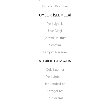
Gönder
Kullanım Koşulları
ÜYELİK İŞLEMLERİ
Yeni Üyelik
Üye Girişi
Şifremi Unuttum
Sepetim
Kargom Nerede?
VİTRİNE GÖZ ATIN
Çok Satanlar
Yeni Ürünler
İndirimdekiler
Kategoriler
Ürün Arama