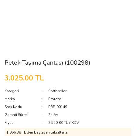
Petek Taşıma Çantası (100298)
3.025,00 TL
Kategori
Softboxlar
Marka
Profoto
Stok Kodu
PRF-00149
Garanti Süresi
24 Ay
Fiyat
2.520,83 TL + KDV
1.066,38 TL den başlayan taksitlerle!