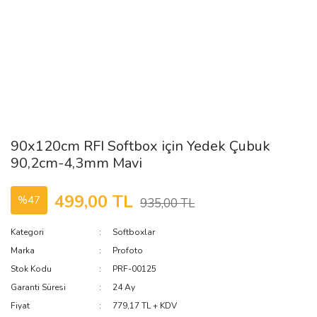
90x120cm RFI Softbox için Yedek Çubuk
90,2cm-4,3mm Mavi
499,00 TL
%47
935,00 TL
Kategori
Softboxlar
Marka
Profoto
Stok Kodu
PRF-00125
Garanti Süresi
24 Ay
Fiyat
779,17 TL + KDV