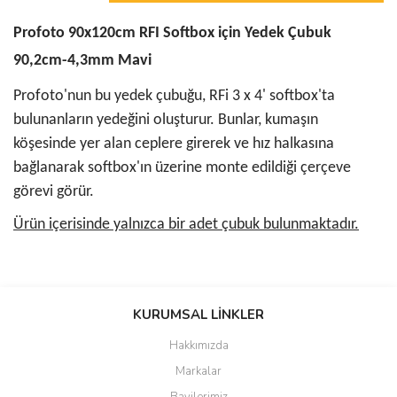
Profoto 90x120cm RFI Softbox için Yedek Çubuk
90,2cm-4,3mm Mavi
Profoto'nun bu yedek çubuğu, RFi 3 x 4' softbox'ta
bulunanların yedeğini oluşturur. Bunlar, kumaşın
köşesinde yer alan ceplere girerek ve hız halkasına
bağlanarak softbox'ın üzerine monte edildiği çerçeve
görevi görür.
Ürün içerisinde yalnızca bir adet çubuk bulunmaktadır.
Bu ürünün fiyat bilgisi, resim, ürün açıklamalarında ve diğer
konularda yetersiz gördüğünüz noktaları öneri formunu kullanarak
KURUMSAL LİNKLER
tarafımıza iletebilirsiniz.
Görüş ve önerileriniz için teşekkür ederiz.
Hakkımızda
Markalar
Ürün resmi kalitesiz, bozuk veya görüntülenemiyor.