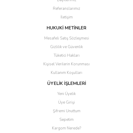
Bayilerimiz
Ürün açıklamasında eksik bilgiler bulunuyor.
Referanslarımız
Ürün bilgilerinde hatalar bulunuyor.
İletişim
Ürün fiyatı diğer sitelerden daha pahalı.
Bu ürüne benzer farklı alternatifler olmalı.
HUKUKİ METİNLER
Mesafeli Satış Sözleşmesi
Gizlilik ve Güvenlik
Tüketici Hakları
Kişisel Verilerin Korunması
Gönder
Kullanım Koşulları
ÜYELİK İŞLEMLERİ
Yeni Üyelik
Üye Girişi
Şifremi Unuttum
Sepetim
Kargom Nerede?