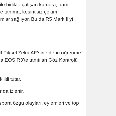
ile birlikte çalışan kamera, ham
ve tanıma, kesintisiz çekim,
lar sağlıyor. Bu da R5 Mark II'yi
Çift Piksel Zeka AF'sine derin öğrenme
da EOS R3'te tanıtılan Göz Kontrolü
itli tutar.
 da izlenir.
 spora özgü olayları, eylemleri ve top