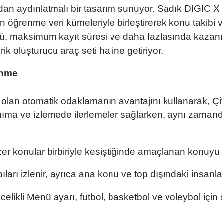
dan aydınlatmalı bir tasarım sunuyor. Sadık DIGIC X 
in öğrenme veri kümeleriyle birleştirerek konu takibi 
ü, maksimum kayıt süresi ve daha fazlasında kazanım
ik oluşturucu araç seti haline getiriyor.
enme
çlü olan otomatik odaklamanın avantajını kullanarak, 
anıma ve izlemede ilerlemeler sağlarken, aynı zaman
er konular birbiriyle kesiştiğinde amaçlanan konuyu kil
ları izlenir, ayrıca ana konu ve top dışındaki insanlar
elikli Menü ayarı, futbol, ​​basketbol ve voleybol için