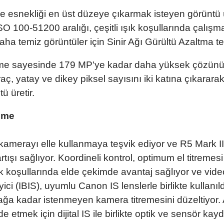
e esnekliği en üst düzeye çıkarmak isteyen görüntü üre
SO 100-51200 aralığı, çeşitli ışık koşullarında çalı
ha temiz görüntüler için Sinir Ağı Gürültü Azaltma tek
me sayesinde 179 MP'ye kadar daha yüksek çözünürlü
ç, yatay ve dikey piksel sayısını iki katına çıkarara
ü üretir.
leme
 kamerayı elle kullanmaya teşvik ediyor ve R5 Mark II'
ışı sağlıyor. Koordineli kontrol, optimum el titremesi
k koşullarında elde çekimde avantaj sağlıyor ve vide
ici (IBIS), uyumlu Canon IS lenslerle birlikte kullanıl
ağa kadar istenmeyen kamera titremesini düzeltiyor. A
 etmek için dijital IS ile birlikte optik ve sensör kay