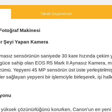
Taksit Seçenekleri
 Fotoğraf Makinesi
Her Şeyi Yapan Kamera
ynasız sensörünün saniyede 30 kare hızında çekim
 güce sahip olan EOS R5 Mark II Aynasız Kamera, mu
özümü. Yepyeni 45 MP sensörün üst üste yerleştirilmiş
r sağlayan yepyeni bir işlemciyle birleşerek, işi hal
syonu
nin yüksek çözünürlüğünü korurken, Canon'un en yeni