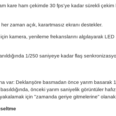
tam kare ham çekimde 30 fps'ye kadar sürekli çekim 
a her zaman açık, karartmasız ekranı destekler.
için kamera, yenileme frekanslarını algılayarak LED 
lanıldığında 1/250 saniyeye kadar flaş senkronizasy
daha var: Deklanşöre basmadan önce yarım basarak 1
asıldığında, önceki yarım saniyelik görüntüler hafıza
ı yakalamak için "zamanda geriye gitmelerine" olanak 
kseltme