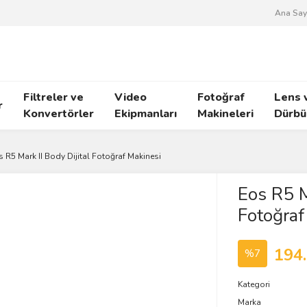
Ana Say
Filtreler ve
Video
Fotoğraf
Lens 
r
Konvertörler
Ekipmanları
Makineleri
Dürbü
 R5 Mark II Body Dijital Fotoğraf Makinesi
Eos R5 M
Fotoğraf
194
%7
Kategori
Marka