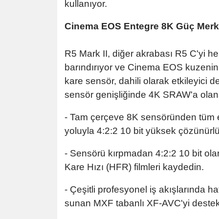
kullanıyor.
Cinema EOS Entegre 8K Güç Merk
R5 Mark II, diğer akrabası R5 C'yi h
barındırıyor ve Cinema EOS kuzeninin
kare sensör, dahili olarak etkileyic
sensör genişliğinde 4K SRAW'a olana
- Tam çerçeve 8K sensöründen tüm etki
yoluyla 4:2:2 10 bit yüksek çözünürlü
- Sensörü kırpmadan 4:2:2 10 bit o
Kare Hızı (HFR) filmleri kaydedin.
- Çeşitli profesyonel iş akışlarında h
sunan MXF tabanlı XF-AVC'yi destek