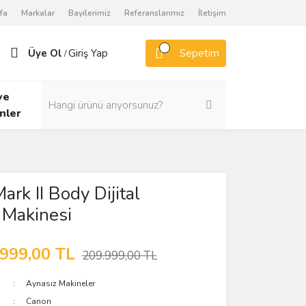
fa
Markalar
Bayilerimiz
Referanslarımız
İletişim
Üye Ol
Giriş Yap
Sepetim
/
ve
nler
ark II Body Dijital
 Makinesi
.999,00 TL
209.999,00 TL
Aynasız Makineler
Canon