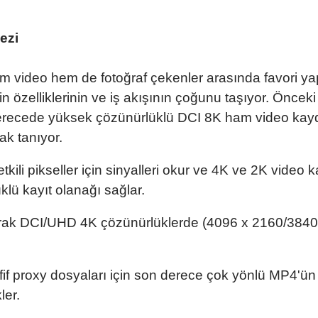
ezi
em video hem de fotoğraf çekenler arasında favori ya
 özelliklerinin ve iş akışının çoğunu taşıyor. Öncek
i derecede yüksek çözünürlüklü DCI 8K ham video kayd
k tanıyor.
li pikseller için sinyalleri okur ve 4K ve 2K video 
klü kayıt olanağı sağlar.
larak DCI/UHD 4K çözünürlüklerde (4096 x 2160/3840
afif proxy dosyaları için son derece çok yönlü MP4'ün 
ler.