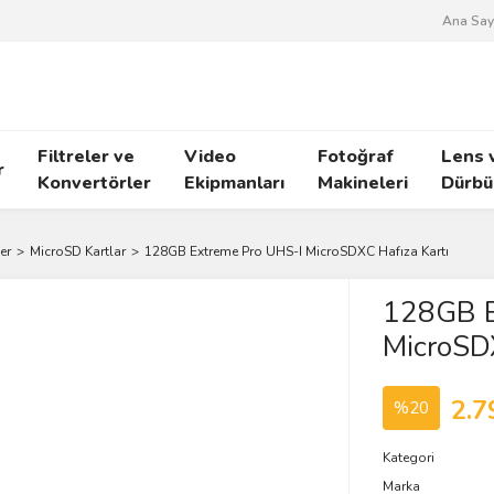
Ana Say
Filtreler ve
Video
Fotoğraf
Lens 
r
Konvertörler
Ekipmanları
Makineleri
Dürbü
er
MicroSD Kartlar
128GB Extreme Pro UHS-I MicroSDXC Hafıza Kartı
128GB E
MicroSDX
2.7
%20
Kategori
Marka