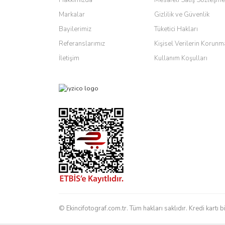
Ürün bilgilerinde hatalar bulunuyor.
Markalar
Gizlilik ve Güvenlik
Ürün fiyatı diğer sitelerden daha pahalı.
Bayilerimiz
Tüketici Hakları
Bu ürüne benzer farklı alternatifler olmalı.
Referanslarımız
Kişisel Verilerin Korunm
İletişim
Kullanım Koşulları
© Ekincifotograf.com.tr. Tüm hakları saklıdır. Kredi kartı b