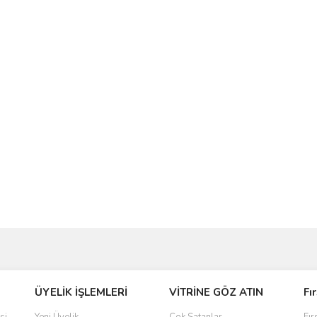
ve diğer konularda yetersiz gördüğünüz noktaları öneri formunu kullanarak taraf
ÜYELİK İŞLEMLERİ
VİTRİNE GÖZ ATIN
Fı
r.
si
Yeni Üyelik
Çok Satanlar
Fır