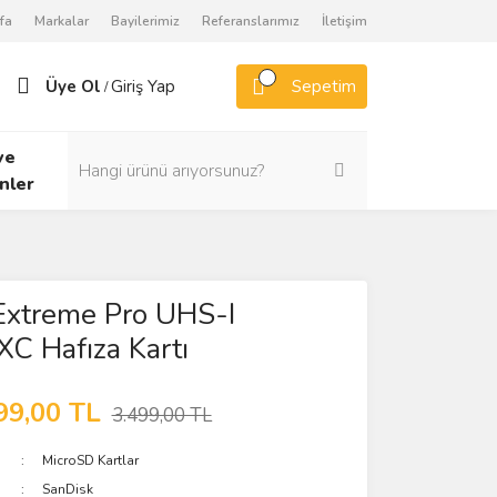
fa
Markalar
Bayilerimiz
Referanslarımız
İletişim
Üye Ol
Giriş Yap
Sepetim
/
ve
nler
xtreme Pro UHS-I
C Hafıza Kartı
99,00 TL
3.499,00 TL
MicroSD Kartlar
SanDisk