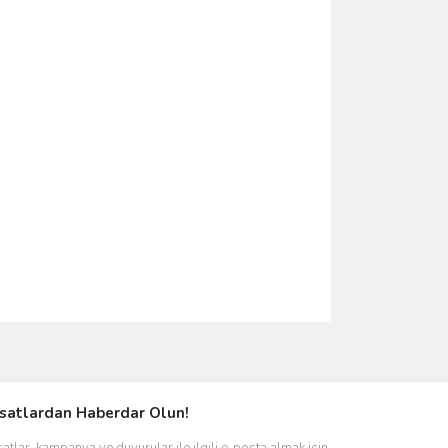
ımıza iletebilirsiniz.
rsatlardan Haberdar Olun!
satlar, kampanya ve duyurular ile ilgili e-posta almak için