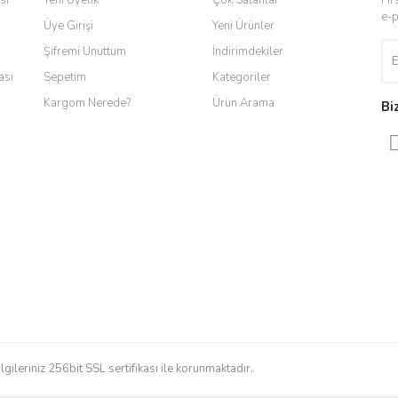
e-p
Üye Girişi
Yeni Ürünler
Şifremi Unuttum
İndirimdekiler
ası
Sepetim
Kategoriler
Kargom Nerede?
Ürün Arama
Bi
Gönder
ilgileriniz 256bit SSL sertifikası ile korunmaktadır.