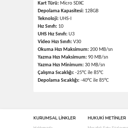
Kart Türü:
Micro SDXC
Depolama Kapasitesi:
128GB
Teknoloji:
UHS-I
Hız Sınıfı:
10
UHS Hız Sınıfı:
U3
Video Hızı Sınıfı:
V30
Okuma Hızı Maksimum:
200 MB/sn
Yazma Hızı Maksimum:
90 MB/sn
Yazma Hızı Minimum:
30 MB/sn
Çalışma Sıcaklığı:
-25°C ile 85°C
Depolama Sıcaklığı:
-40°C ile 85°C
Bu ürünün fiyat bilgisi, resim, ürün açıklamalarında 
Görüş ve önerileriniz için teşekkür ederiz.
KURUMSAL LİNKLER
HUKUKİ METİNLER
Ürün resmi kalitesiz, bozuk veya görüntülenemiyo
Ürün açıklamasında eksik bilgiler bulunuyor.
Hakkımızda
Mesafeli Satış Sözleşme