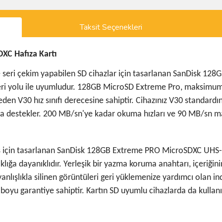
Taksit Seçenekleri
XC Hafıza Kartı
e seri çekim yapabilen SD cihazlar için tasarlanan SanDisk 1
I veri yolu ile uyumludur. 128GB MicroSD Extreme Pro, maks
en V30 hız sınıfı derecesine sahiptir. Cihazınız V30 standard
a destekler. 200 MB/sn'ye kadar okuma hızları ve 90 MB/sn m
için tasarlanan SanDisk 128GB Extreme PRO MicroSDXC UHS-I B
aklığa dayanıklıdır. Yerleşik bir yazma koruma anahtarı, içeriği
nlışlıkla silinen görüntüleri geri yüklemenize yardımcı olan in
 ömür boyu garantiye sahiptir. Kartın SD uyumlu cihazlarda da kulla