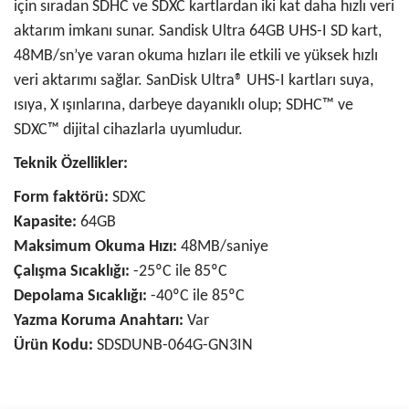
için sıradan SDHC ve SDXC kartlardan iki kat daha hızlı veri
aktarım imkanı sunar. Sandisk Ultra 64GB UHS-I SD kart,
48MB/sn’ye varan okuma hızları ile etkili ve yüksek hızlı
veri aktarımı sağlar. SanDisk Ultra® UHS-I kartları suya,
ısıya, X ışınlarına, darbeye dayanıklı olup; SDHC™ ve
SDXC™ dijital cihazlarla uyumludur.
Teknik Özellikler:
Form faktörü:
SDXC
Kapasite:
64GB
Maksimum Okuma Hızı:
48MB/saniye
Çalışma Sıcaklığı:
-25ºC ile 85ºC
Depolama Sıcaklığı:
-40ºC ile 85ºC
Yazma Koruma Anahtarı:
Var
Ürün Kodu:
SDSDUNB-064G-GN3IN
Bu ürünün fiyat bilgisi, resim, ürün açıklamalarında ve diğer