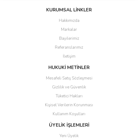
konularda yetersiz gördüğünüz noktaları öneri formunu kullanarak
KURUMSAL LİNKLER
tarafımıza iletebilirsiniz.
Görüş ve önerileriniz için teşekkür ederiz.
Hakkımızda
Markalar
Ürün resmi kalitesiz, bozuk veya görüntülenemiyor.
Bayilerimiz
Ürün açıklamasında eksik bilgiler bulunuyor.
Referanslarımız
Ürün bilgilerinde hatalar bulunuyor.
İletişim
Ürün fiyatı diğer sitelerden daha pahalı.
Bu ürüne benzer farklı alternatifler olmalı.
HUKUKİ METİNLER
Mesafeli Satış Sözleşmesi
Gizlilik ve Güvenlik
Tüketici Hakları
Kişisel Verilerin Korunması
Gönder
Kullanım Koşulları
ÜYELİK İŞLEMLERİ
Yeni Üyelik