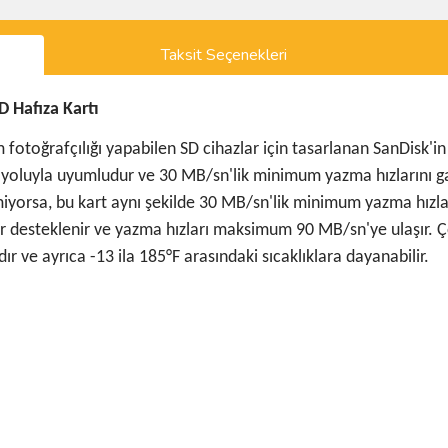
Taksit Seçenekleri
 Hafıza Kartı
im fotoğrafçılığı yapabilen SD cihazlar için tasarlanan SanDis
ri yoluyla uyumludur ve 30 MB/sn'lik minimum yazma hızlarını ga
emiyorsa, bu kart aynı şekilde 30 MB/sn'lik minimum yazma hızla
 desteklenir ve yazma hızları maksimum 90 MB/sn'ye ulaşır. Ço
dır ve ayrıca -13 ila 185°F arasındaki sıcaklıklara dayanabilir.