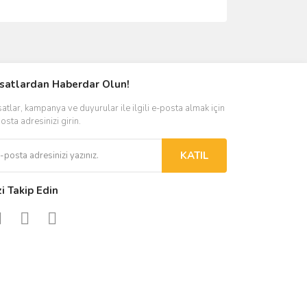
ımıza iletebilirsiniz.
rsatlardan Haberdar Olun!
satlar, kampanya ve duyurular ile ilgili e-posta almak için
osta adresinizi girin.
KATIL
zi Takip Edin