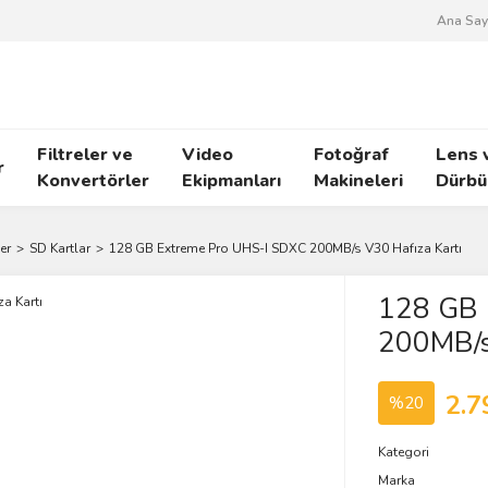
Ana Say
Filtreler ve
Video
Fotoğraf
Lens 
r
Konvertörler
Ekipmanları
Makineleri
Dürbü
er
SD Kartlar
128 GB Extreme Pro UHS-I SDXC 200MB/s V30 Hafıza Kartı
128 GB 
200MB/s 
2.7
%20
Kategori
Marka