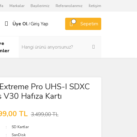
fa
Markalar
Bayilerimiz
Referanslarımız
İletişim
Üye Ol
Giriş Yap
Sepetim
/
ve
nler
Extreme Pro UHS-I SDXC
V30 Hafıza Kartı
99,00 TL
3.499,00 TL
SD Kartlar
SanDisk