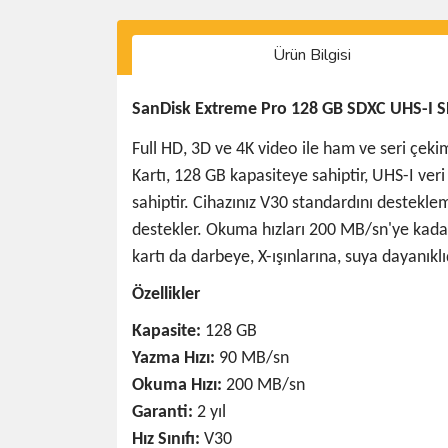
Ürün Bilgisi
SanDisk Extreme Pro 128 GB SDXC UHS-I SD
Full HD, 3D ve 4K video ile ham ve seri çek
Kartı, 128 GB kapasiteye sahiptir, UHS-I ve
sahiptir. Cihazınız V30 standardını destekl
destekler. Okuma hızları 200 MB/sn'ye kadar
kartı da darbeye, X-ışınlarına, suya dayanıklı
Özellikler
Kapasite:
128 GB
Yazma Hızı:
90 MB/sn
Okuma Hızı:
200 MB/sn
Garanti:
2 yıl
Hız Sınıfı:
V30