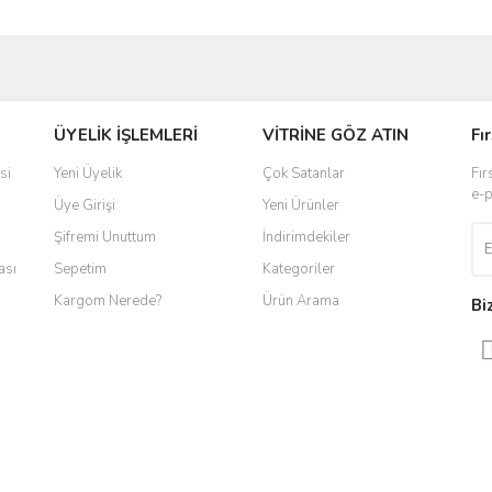
ve diğer konularda yetersiz gördüğünüz noktaları öneri formunu kullanarak taraf
ÜYELİK İŞLEMLERİ
VİTRİNE GÖZ ATIN
Fı
r.
si
Yeni Üyelik
Çok Satanlar
Fır
e-p
Üye Girişi
Yeni Ürünler
Şifremi Unuttum
İndirimdekiler
ası
Sepetim
Kategoriler
Kargom Nerede?
Ürün Arama
Bi
Gönder