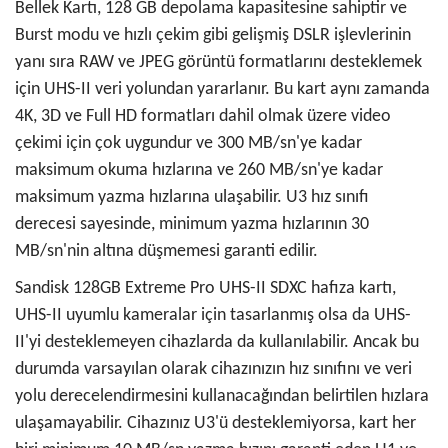
Bellek Kartı, 128 GB depolama kapasitesine sahiptir ve
Burst modu ve hızlı çekim gibi gelişmiş DSLR işlevlerinin
yanı sıra RAW ve JPEG görüntü formatlarını desteklemek
için UHS-II veri yolundan yararlanır. Bu kart aynı zamanda
4K, 3D ve Full HD formatları dahil olmak üzere video
çekimi için çok uygundur ve 300 MB/sn'ye kadar
maksimum okuma hızlarına ve 260 MB/sn'ye kadar
maksimum yazma hızlarına ulaşabilir. U3 hız sınıfı
derecesi sayesinde, minimum yazma hızlarının 30
MB/sn'nin altına düşmemesi garanti edilir.
Sandisk 128GB Extreme Pro UHS-II SDXC hafıza kartı,
UHS-II uyumlu kameralar için tasarlanmış olsa da UHS-
II'yi desteklemeyen cihazlarda da kullanılabilir. Ancak bu
durumda varsayılan olarak cihazınızın hız sınıfını ve veri
yolu derecelendirmesini kullanacağından belirtilen hızlara
ulaşamayabilir. Cihazınız U3'ü desteklemiyorsa, kart her