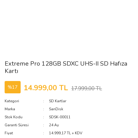
Extreme Pro 128GB SDXC UHS-II SD Hafıza
Kartı
14.999,00 TL
%17
17.999,00 TL
Kategori
SD Kartlar
Marka
SanDisk
Stok Kodu
SDSK-00011
Garanti Süresi
24 Ay
Fiyat
14.999,17 TL + KDV