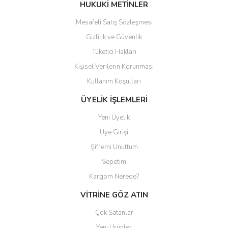
Bu ürüne benzer farklı alternatifler olmalı.
HUKUKİ METİNLER
Mesafeli Satış Sözleşmesi
Gizlilik ve Güvenlik
Tüketici Hakları
Kişisel Verilerin Korunması
Gönder
Kullanım Koşulları
ÜYELİK İŞLEMLERİ
Yeni Üyelik
Üye Girişi
Şifremi Unuttum
Sepetim
Kargom Nerede?
VİTRİNE GÖZ ATIN
Çok Satanlar
Yeni Ürünler