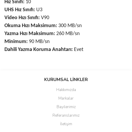
Hız Sınıfı:
10
UHS Hız Sınıfı:
U3
Video Hızı Sınıfı:
V90
Okuma Hızı Maksimum:
300 MB/sn
Yazma Hızı Maksimum:
260 MB/sn
Minimum:
90 MB/sn
Dahili Yazma Koruma Anahtarı:
Evet
Bu ürünün fiyat bilgisi, resim, ürün açıklamalarında ve diğer
konularda yetersiz gördüğünüz noktaları öneri formunu kullanarak
KURUMSAL LİNKLER
tarafımıza iletebilirsiniz.
Görüş ve önerileriniz için teşekkür ederiz.
Hakkımızda
Markalar
Ürün resmi kalitesiz, bozuk veya görüntülenemiyor.
Bayilerimiz
Ürün açıklamasında eksik bilgiler bulunuyor.
Referanslarımız
Ürün bilgilerinde hatalar bulunuyor.
İletişim
Ürün fiyatı diğer sitelerden daha pahalı.