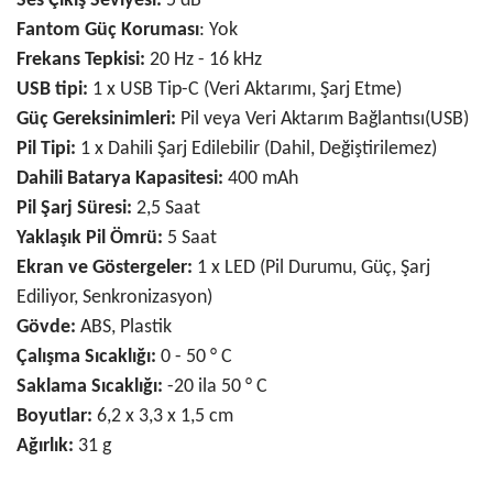
Ses Çıkış Seviyesi:
5 dB
Fantom Güç Koruması
: Yok
Frekans Tepkisi:
20 Hz - 16 kHz
USB tipi:
1 x USB Tip-C (Veri Aktarımı, Şarj Etme)
Güç Gereksinimleri:
Pil veya Veri Aktarım Bağlantısı(USB)
Pil Tipi:
1 x Dahili Şarj Edilebilir (Dahil, Değiştirilemez)
Dahili Batarya Kapasitesi:
400 mAh
Pil Şarj Süresi:
2,5 Saat
Yaklaşık Pil Ömrü:
5 Saat
Ekran ve Göstergeler:
1 x LED (Pil Durumu, Güç, Şarj
Ediliyor, Senkronizasyon)
Gövde:
ABS, Plastik
Çalışma Sıcaklığı:
0 - 50 ° C
Saklama Sıcaklığı:
-20 ila 50 ° C
Boyutlar:
6,2 x 3,3 x 1,5 cm
Ağırlık:
31 g