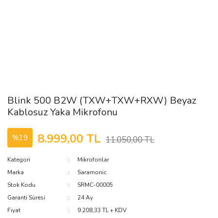
Blink 500 B2W (TXW+TXW+RXW) Beyaz
Kablosuz Yaka Mikrofonu
8.999,00 TL
%19
11.050,00 TL
Kategori
Mikrofonlar
Marka
Saramonic
Stok Kodu
SRMC-00005
Garanti Süresi
24 Ay
Fiyat
9.208,33 TL + KDV