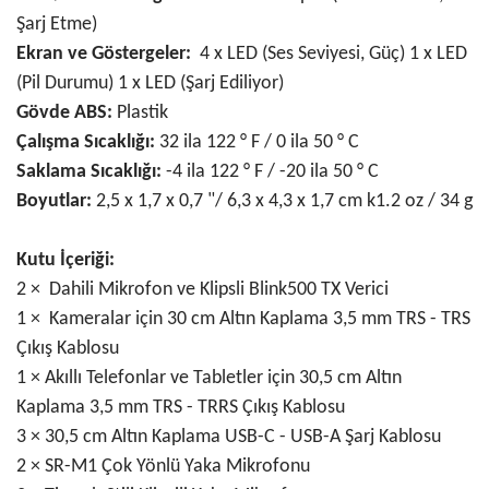
Şarj Etme)
Ekran ve Göstergeler:
4 x LED (Ses Seviyesi, Güç) 1 x LED
(Pil Durumu) 1 x LED (Şarj Ediliyor)
Gövde ABS:
Plastik
Çalışma Sıcaklığı:
32 ila 122 ° F / 0 ila 50 ° C
Saklama Sıcaklığı:
-4 ila 122 ° F / -20 ila 50 ° C
Boyutlar:
2,5 x 1,7 x 0,7 "/ 6,3 x 4,3 x 1,7 cm k1.2 oz / 34 g
Kutu İçeriği:
2 ×
Dahili Mikrofon ve Klipsli Blink500 TX Verici
1 ×
Kameralar için 30 cm Altın Kaplama 3,5 mm TRS - TRS
Çıkış Kablosu
1 × Akıllı Telefonlar ve Tabletler için
30,5 cm Altın
Kaplama 3,5 mm TRS - TRRS Çıkış Kablosu
3 × 30,5 cm Altın Kaplama USB-C - USB-A Şarj Kablosu
2 × SR-M1 Çok Yönlü Yaka Mikrofonu