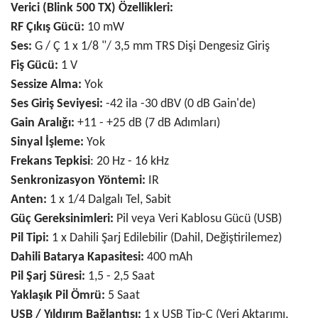
Verici (Blink 500 TX) Özellikleri:
RF Çıkış Gücü:
10 mW
Ses:
G / Ç 1 x 1/8 "/ 3,5 mm TRS Dişi Dengesiz Giriş
Fiş Gücü:
1 V
Sessize Alma:
Yok
Ses Giriş Seviyesi:
-42 ila -30 dBV (0 dB Gain'de)
Gain Aralığı:
+11 - +25 dB (7 dB Adımları)
Sinyal İşleme:
Yok
Frekans Tepkisi
: 20 Hz - 16 kHz
Senkronizasyon Yöntemi:
IR
Anten:
1 x 1/4 Dalgalı Tel, Sabit
Güç Gereksinimleri:
Pil veya Veri Kablosu Gücü (USB)
Pil Tipi:
1 x Dahili Şarj Edilebilir (Dahil, Değiştirilemez)
Dahili Batarya Kapasitesi:
400 mAh
Pil Şarj Süresi:
1,5 - 2,5 Saat
Yaklaşık Pil Ömrü:
5 Saat
USB / Yıldırım Bağlantısı:
1 x USB Tip-C (Veri Aktarımı,