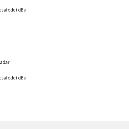
esafede) dBu
kadar
esafede) dBu
ve diğer konularda yetersiz gördüğünüz noktaları öneri formunu kullanarak taraf