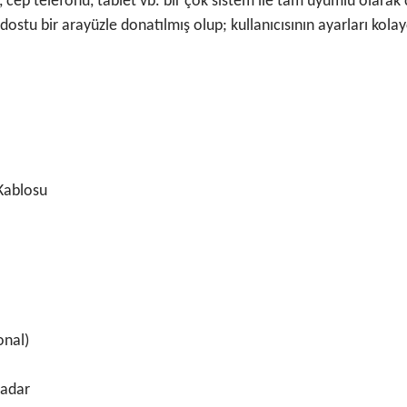
cep telefonu, tablet vb. bir çok sistem ile tam uyumlu olarak ç
dostu bir arayüzle donatılmış olup; kullanıcısının ayarları kola
 Kablosu
onal)
kadar