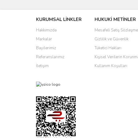
Görüş ve önerileriniz için teşekkür ederiz.
KURUMSAL LİNKLER
HUKUKİ METİNLER
Ürün resmi kalitesiz, bozuk veya görüntülenemiyo
Ürün açıklamasında eksik bilgiler bulunuyor.
Hakkımızda
Mesafeli Satış Sözleşme
Ürün bilgilerinde hatalar bulunuyor.
Markalar
Gizlilik ve Güvenlik
Ürün fiyatı diğer sitelerden daha pahalı.
Bayilerimiz
Tüketici Hakları
Bu ürüne benzer farklı alternatifler olmalı.
Referanslarımız
Kişisel Verilerin Korunm
İletişim
Kullanım Koşulları