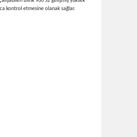
alışabilen Blink 900 S2 gelişmiş yüksek
yca kontrol etmesine olanak sağlar.