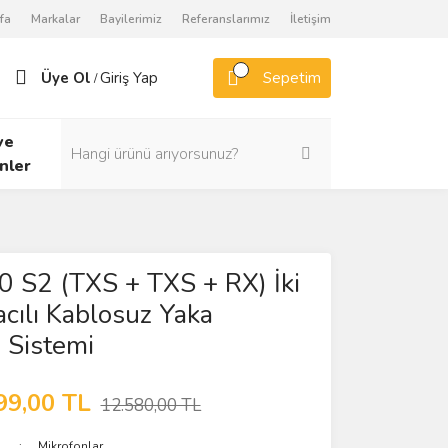
fa
Markalar
Bayilerimiz
Referanslarımız
İletişim
Üye Ol
Giriş Yap
Sepetim
/
ve
nler
0 S2 (TXS + TXS + RX) İki
ılı Kablosuz Yaka
 Sistemi
99,00 TL
12.580,00 TL
Mikrofonlar