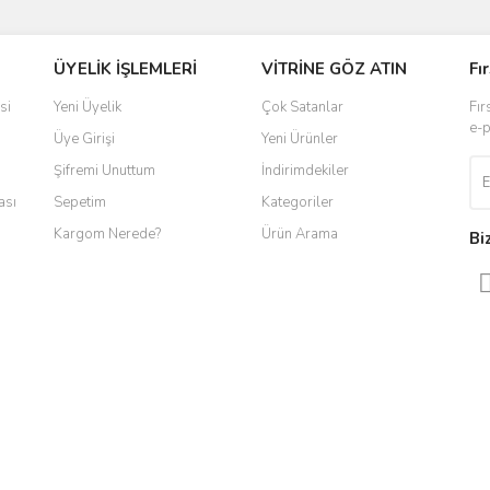
ÜYELİK İŞLEMLERİ
VİTRİNE GÖZ ATIN
Fı
r.
si
Yeni Üyelik
Çok Satanlar
Fır
e-p
Üye Girişi
Yeni Ürünler
Şifremi Unuttum
İndirimdekiler
ası
Sepetim
Kategoriler
Kargom Nerede?
Ürün Arama
Bi
Gönder