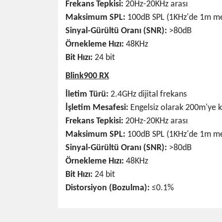
Frekans Tepkisi:
20Hz-20KHz arası
Maksimum SPL:
100dB SPL (1KHz'de 1m m
Sinyal-Gürültü Oranı (SNR):
>80dB
Örnekleme Hızı:
48KHz
Bit Hızı:
24 bit
Blink900 RX
İletim Türü:
2.4GHz dijital frekans
İşletim Mesafesi:
Engelsiz olarak 200m'ye 
Frekans Tepkisi:
20Hz-20KHz arası
Maksimum SPL:
100dB SPL (1KHz'de 1m m
Sinyal-Gürültü Oranı (SNR):
>80dB
Örnekleme Hızı:
48KHz
Bit Hızı:
24 bit
Distorsiyon (Bozulma):
≤0.1%
Bu ürünün fiyat bilgisi, resim, ürün açıklamalarında 