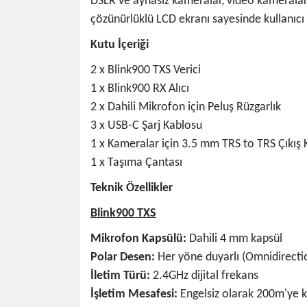
DSLR ve aynasız kameralar, video kameralar, 
çözünürlüklü LCD ekranı sayesinde kullanıcı 
Kutu İçeriği
2 x Blink900 TXS Verici
1 x Blink900 RX Alıcı
2 x Dahili Mikrofon için Peluş Rüzgarlık
3 x USB-C Şarj Kablosu
1 x Kameralar için 3.5 mm TRS to TRS Çıkış
1 x Taşıma Çantası
Teknik Özellikler
Blink900 TXS
Mikrofon Kapsülü:
Dahili 4 mm kapsül
Polar Desen:
Her yöne duyarlı (Omnidirecti
İletim Türü:
2.4GHz dijital frekans
İşletim Mesafesi:
Engelsiz olarak 200m'ye 