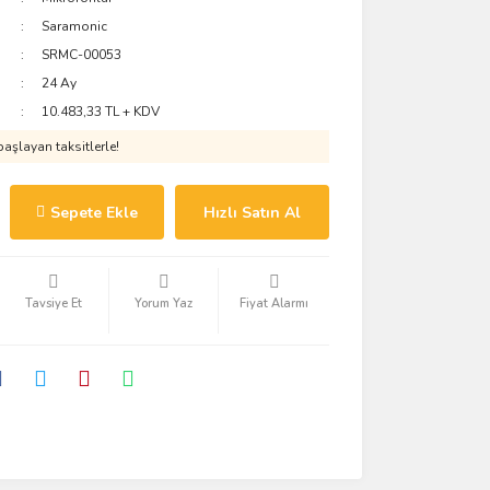
Saramonic
SRMC-00053
24 Ay
10.483,33 TL + KDV
aşlayan taksitlerle!
Sepete Ekle
Hızlı Satın Al
Tavsiye Et
Yorum Yaz
Fiyat Alarmı