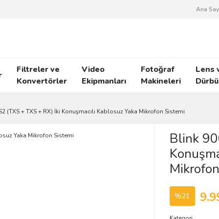
Ana Say
Filtreler ve
Video
Fotoğraf
Lens 
r
Konvertörler
Ekipmanları
Makineleri
Dürbü
S2 (TXS + TXS + RX) İki Konuşmacılı Kablosuz Yaka Mikrofon Sistemi
Blink 90
Konuşmac
Mikrofon
9.9
%21
Kategori