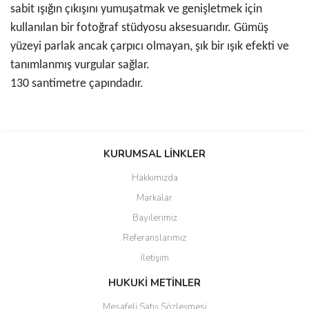
sabit ışığın çıkışını yumuşatmak ve genişletmek için
kullanılan bir fotoğraf stüdyosu aksesuarıdır. Gümüş
yüzeyi parlak ancak çarpıcı olmayan, şık bir ışık efekti ve
tanımlanmış vurgular sağlar.
130 santimetre çapındadır.
Bu ürünün fiyat bilgisi, resim, ürün açıklamalarında ve diğer
konularda yetersiz gördüğünüz noktaları öneri formunu kullanarak
KURUMSAL LİNKLER
tarafımıza iletebilirsiniz.
Görüş ve önerileriniz için teşekkür ederiz.
Hakkımızda
Markalar
Ürün resmi kalitesiz, bozuk veya görüntülenemiyor.
Bayilerimiz
Ürün açıklamasında eksik bilgiler bulunuyor.
Referanslarımız
Ürün bilgilerinde hatalar bulunuyor.
İletişim
Ürün fiyatı diğer sitelerden daha pahalı.
Bu ürüne benzer farklı alternatifler olmalı.
HUKUKİ METİNLER
Mesafeli Satış Sözleşmesi