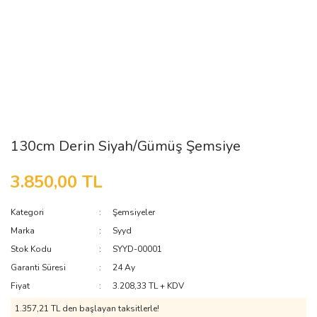
130cm Derin Siyah/Gümüş Şemsiye
3.850,00 TL
Kategori
Şemsiyeler
Marka
Syyd
Stok Kodu
SYYD-00001
Garanti Süresi
24 Ay
Fiyat
3.208,33 TL + KDV
1.357,21 TL den başlayan taksitlerle!