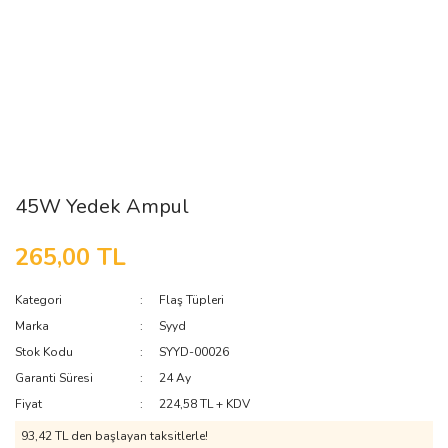
45W Yedek Ampul
265,00 TL
Kategori
Flaş Tüpleri
Marka
Syyd
Stok Kodu
SYYD-00026
Garanti Süresi
24 Ay
Fiyat
224,58 TL + KDV
93,42 TL den başlayan taksitlerle!