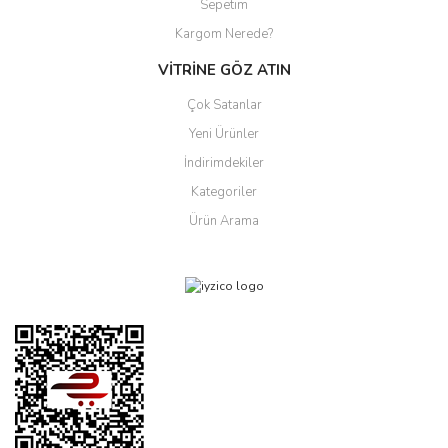
Sepetim
Kargom Nerede?
VİTRİNE GÖZ ATIN
Çok Satanlar
Yeni Ürünler
İndirimdekiler
Kategoriler
Ürün Arama