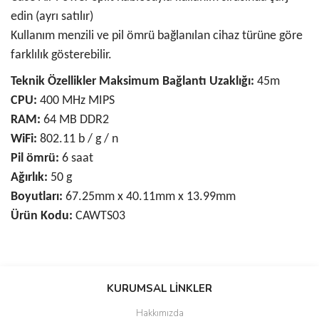
edin (ayrı satılır)
Kullanım menzili ve pil ömrü bağlanılan cihaz türüne göre
farklılık gösterebilir.
Teknik Özellikler
Maksimum Bağlantı Uzaklığı:
45m
CPU:
400 MHz MIPS
RAM:
64 MB DDR2
WiFi:
802.11 b / g / n
Pil ömrü:
6 saat
Ağırlık:
50 g
Boyutları:
67.25mm x 40.11mm x 13.99mm
Ürün Kodu:
CAWTS03
Bu ürünün fiyat bilgisi, resim, ürün açıklamalarında ve diğer
konularda yetersiz gördüğünüz noktaları öneri formunu kullanarak
KURUMSAL LİNKLER
tarafımıza iletebilirsiniz.
Görüş ve önerileriniz için teşekkür ederiz.
Hakkımızda