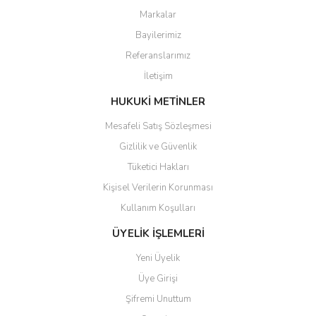
Markalar
Ürün resmi kalitesiz, bozuk veya görüntülenemiyor.
Bayilerimiz
Ürün açıklamasında eksik bilgiler bulunuyor.
Referanslarımız
Ürün bilgilerinde hatalar bulunuyor.
İletişim
Ürün fiyatı diğer sitelerden daha pahalı.
Bu ürüne benzer farklı alternatifler olmalı.
HUKUKİ METİNLER
Mesafeli Satış Sözleşmesi
Gizlilik ve Güvenlik
Tüketici Hakları
Kişisel Verilerin Korunması
Gönder
Kullanım Koşulları
ÜYELİK İŞLEMLERİ
Yeni Üyelik
Üye Girişi
Şifremi Unuttum