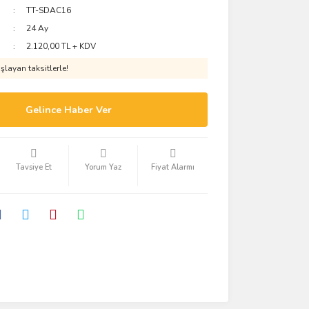
TT-SDAC16
24 Ay
2.120,00 TL + KDV
layan taksitlerle!
Gelince Haber Ver
Tavsiye Et
Yorum Yaz
Fiyat Alarmı