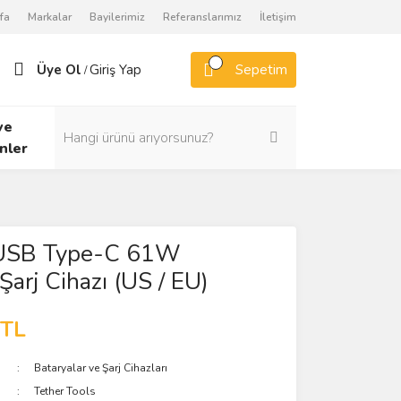
fa
Markalar
Bayilerimiz
Referanslarımız
İletişim
Üye Ol
Giriş Yap
Sepetim
/
ve
nler
USB Type-C 61W
Şarj Cihazı (US / EU)
 TL
Bataryalar ve Şarj Cihazları
Tether Tools