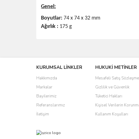
Genel:
Boyutlar:
74 x 74 x 32 mm
Ağırlık :
175 g
Bu ürünün fiyat bilgisi, resim, ürün açıklamalarında 
Görüş ve önerileriniz için teşekkür ederiz.
KURUMSAL LİNKLER
HUKUKİ METİNLER
Ürün resmi kalitesiz, bozuk veya görüntülenemiyo
Ürün açıklamasında eksik bilgiler bulunuyor.
Hakkımızda
Mesafeli Satış Sözleşme
Ürün bilgilerinde hatalar bulunuyor.
Markalar
Gizlilik ve Güvenlik
Ürün fiyatı diğer sitelerden daha pahalı.
Bayilerimiz
Tüketici Hakları
Bu ürüne benzer farklı alternatifler olmalı.
Referanslarımız
Kişisel Verilerin Korunm
İletişim
Kullanım Koşulları