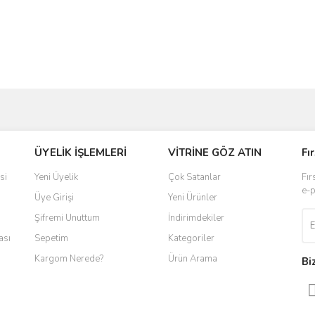
ve diğer konularda yetersiz gördüğünüz noktaları öneri formunu kullanarak taraf
ÜYELİK İŞLEMLERİ
VİTRİNE GÖZ ATIN
Fı
r.
si
Yeni Üyelik
Çok Satanlar
Fır
e-p
Üye Girişi
Yeni Ürünler
Şifremi Unuttum
İndirimdekiler
ası
Sepetim
Kategoriler
Kargom Nerede?
Ürün Arama
Bi