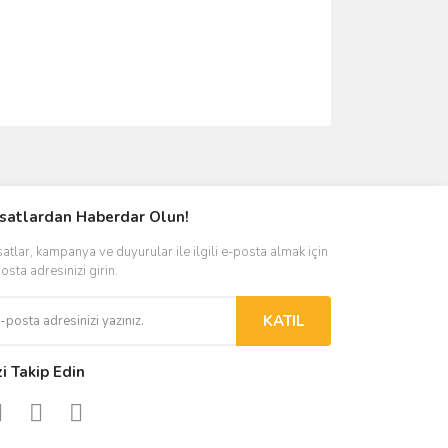
ımıza iletebilirsiniz.
rsatlardan Haberdar Olun!
satlar, kampanya ve duyurular ile ilgili e-posta almak için
osta adresinizi girin.
KATIL
zi Takip Edin