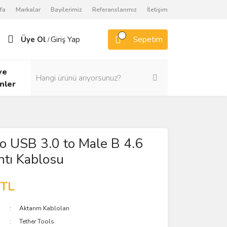
fa
Markalar
Bayilerimiz
Referanslarımız
İletişim
Üye Ol
Giriş Yap
Sepetim
/
ve
nler
o USB 3.0 to Male B 4.6
tı Kablosu
 TL
Aktarım Kabloları
Tether Tools