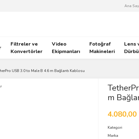
Ana Say
Filtreler ve
Video
Fotoğraf
Lens 
r
Konvertörler
Ekipmanları
Makineleri
Dürbü
therPro USB 3.0 to Male B 4.6 m Bağlantı Kablosu
TetherPr
m Bağlan
4.080,00
Kategori
Marka