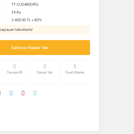
TT-CU5460ORG
24 Ay
3.400,00 TL + KDV
aşlayan taksitlerle!
Gelince Haber Ver
Tavsiye Et
Yorum Yaz
Fiyat Alarmı