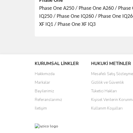
Phase One
Phase One A250 / Phase One A260 / Phase 
IQ250 / Phase One IQ260 / Phase One IQ2
XF IQ1 / Phase One XF IQ3
Bu ürünün fiyat bilgisi, resim, ürün açıklamalarında 
Görüş ve önerileriniz için teşekkür ederiz.
KURUMSAL LİNKLER
HUKUKİ METİNLER
Ürün resmi kalitesiz, bozuk veya görüntülenemiyo
Ürün açıklamasında eksik bilgiler bulunuyor.
Hakkımızda
Mesafeli Satış Sözleşme
Ürün bilgilerinde hatalar bulunuyor.
Markalar
Gizlilik ve Güvenlik
Ürün fiyatı diğer sitelerden daha pahalı.
Bayilerimiz
Tüketici Hakları
Bu ürüne benzer farklı alternatifler olmalı.
Referanslarımız
Kişisel Verilerin Korunm
İletişim
Kullanım Koşulları