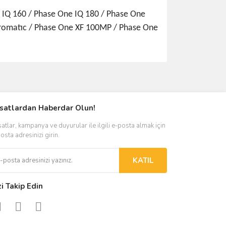
 IQ 160 / Phase One IQ 180 / Phase One
romatıc / Phase One XF 100MP / Phase One
ımıza iletebilirsiniz.
rsatlardan Haberdar Olun!
satlar, kampanya ve duyurular ile ilgili e-posta almak için
osta adresinizi girin.
KATIL
zi Takip Edin