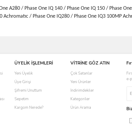
One A280 / Phase One IQ 140 / Phase One IQ 150 / Phase One
60 Achromatıc / Phase One IQ280 / Phase One IQ3 100MP Ach
ve diğer konularda yetersiz gördüğünüz noktaları öneri formunu kullanarak taraf
ÜYELİK İŞLEMLERİ
VİTRİNE GÖZ ATIN
Fı
r.
si
Yeni Üyelik
Çok Satanlar
Fır
e-p
Üye Girişi
Yeni Ürünler
Şifremi Unuttum
İndirimdekiler
ası
Sepetim
Kategoriler
Kargom Nerede?
Ürün Arama
Bi