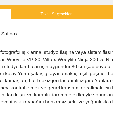
Taksit Seçenekleri
 Softbox
otoğrafçı ışıklarına, stüdyo flaşına veya sistem flaşın
r. Weeylite VP-80, Viltrox Weeylite Ninja 200 ve Ninja
üm stüdyo lambaları için uygundur 80 cm çap boyutu, a
sı kolay Yumuşak ışığı ayarlamak için çift geçmeli 
l kumaştan, hafif sekizgen tasarımlı ızgara Yanlara di
lmeyi kontrol etmek ve genel kapsamı daraltmak için bi
gun, farklı ışık ve karanlık tarama efektleriyle sonuçl
evcut ışık kaynağını benzersiz şekil ve yoğunlukla değ