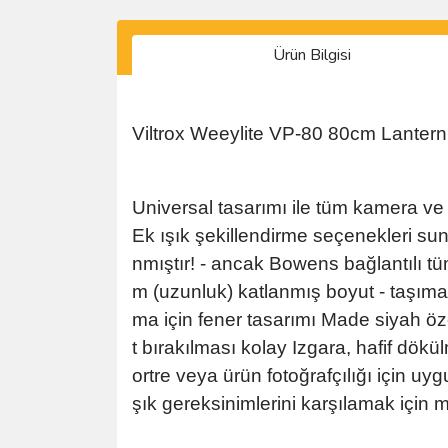
Ürün Bilgisi
Viltrox Weeylite VP-80 80cm Lantern
Universal tasarımı ile tüm kamera ve f
Ek ışık şekillendirme seçenekleri suna
nmıştır! - ancak Bowens bağlantılı t
m (uzunluk) katlanmış boyut - taşıma
ma için fener tasarımı Made siyah öze
t bırakılması kolay Izgara, hafif dökü
ortre veya ürün fotoğrafçılığı için uy
şık gereksinimlerini karşılamak için m