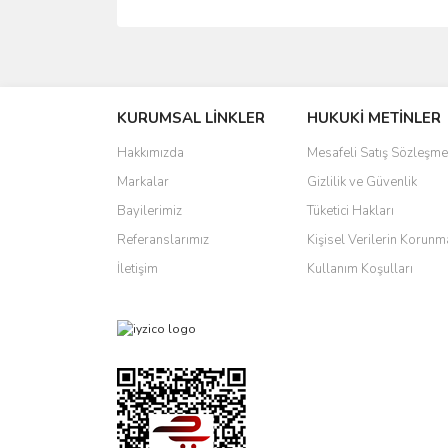
Bu ürünün fiyat bilgisi, resim, ürün açıklamalarında 
Görüş ve önerileriniz için teşekkür ederiz.
KURUMSAL LİNKLER
HUKUKİ METİNLER
Ürün resmi kalitesiz, bozuk veya görüntülenemiyo
Ürün açıklamasında eksik bilgiler bulunuyor.
Hakkımızda
Mesafeli Satış Sözleşme
Ürün bilgilerinde hatalar bulunuyor.
Markalar
Gizlilik ve Güvenlik
Ürün fiyatı diğer sitelerden daha pahalı.
Bayilerimiz
Tüketici Hakları
Bu ürüne benzer farklı alternatifler olmalı.
Referanslarımız
Kişisel Verilerin Korunm
İletişim
Kullanım Koşulları