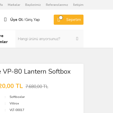
fa
Markalar
Bayilerimiz
Referanslarımız
İletişim
Üye Ol
Giriş Yap
Sepetim
/
ve
nler
e VP-80 Lantern Softbox
20,00 TL
7.680,00 TL
Softboxlar
Viltrox
VLT-00017