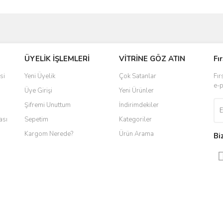
ve diğer konularda yetersiz gördüğünüz noktaları öneri formunu kullanarak taraf
ÜYELİK İŞLEMLERİ
VİTRİNE GÖZ ATIN
Fı
r.
si
Yeni Üyelik
Çok Satanlar
Fır
e-p
Üye Girişi
Yeni Ürünler
Şifremi Unuttum
İndirimdekiler
ası
Sepetim
Kategoriler
Kargom Nerede?
Ürün Arama
Bi
Gönder