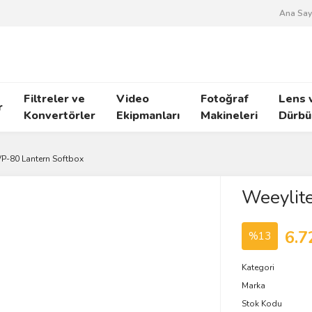
Ana Say
Filtreler ve
Video
Fotoğraf
Lens 
r
Konvertörler
Ekipmanları
Makineleri
Dürbü
VP-80 Lantern Softbox
Weeylit
6.7
%13
Kategori
Marka
Stok Kodu