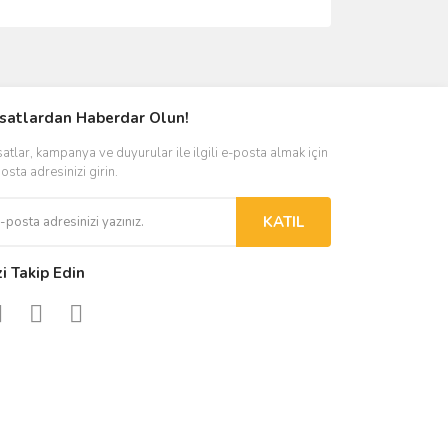
ımıza iletebilirsiniz.
rsatlardan Haberdar Olun!
satlar, kampanya ve duyurular ile ilgili e-posta almak için
osta adresinizi girin.
KATIL
zi Takip Edin