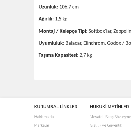
Uzunluk
: 106,7 cm
Ağırlık
: 1,5 kg
Montaj
/
Kelepçe
Tipi
: Softbox'lar, Zeppeli
Uyumluluk
: Balacar, Elinchrom, Godox / 
Taşıma Kapasitesi
: 2,7 kg
Bu ürünün fiyat bilgisi, resim, ürün açıklamalarında 
Görüş ve önerileriniz için teşekkür ederiz.
KURUMSAL LİNKLER
HUKUKİ METİNLER
Ürün resmi kalitesiz, bozuk veya görüntülenemiyo
Ürün açıklamasında eksik bilgiler bulunuyor.
Hakkımızda
Mesafeli Satış Sözleşme
Ürün bilgilerinde hatalar bulunuyor.
Markalar
Gizlilik ve Güvenlik