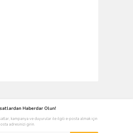
ımıza iletebilirsiniz.
rsatlardan Haberdar Olun!
satlar, kampanya ve duyurular ile ilgili e-posta almak için
osta adresinizi girin.