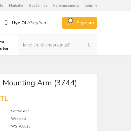
fa
Markalar
Bayilerimiz
Referanslarımız
İletişim
Üye Ol
Giriş Yap
Sepetim
/
ve
nler
n Mounting Arm (3744)
 TL
Softboxlar
Westcott
WST-00013