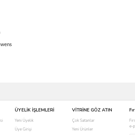
n
Bowens
ve diğer konularda yetersiz gördüğünüz noktaları öneri formunu kullanarak taraf
ÜYELİK İŞLEMLERİ
VİTRİNE GÖZ ATIN
Fı
r.
si
Yeni Üyelik
Çok Satanlar
Fır
e-p
Üye Girişi
Yeni Ürünler