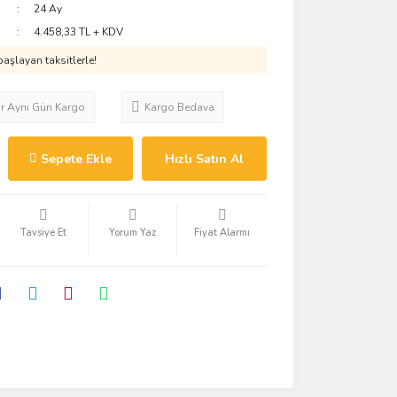
24 Ay
4.458,33 TL + KDV
aşlayan taksitlerle!
ar Aynı Gün Kargo
Kargo Bedava
Sepete Ekle
Hızlı Satın Al
Tavsiye Et
Yorum Yaz
Fiyat Alarmı