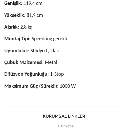
Genişlik
: 119,4 cm
Yükseklik
: 81,9 cm
Ağırlık
: 2,8 kg
Montaj Tipi
: Speedring gerekli
Uyumluluk
: Stüdyo Işıkları
Çubuk Malzemesi
: Metal
Difüzyon Yoğunluğu
: 1-Stop
Maksimum Güç (Sürekli):
1000 W
Bu ürünün fiyat bilgisi, resim, ürün açıklamalarında ve diğer
konularda yetersiz gördüğünüz noktaları öneri formunu kullanarak
KURUMSAL LİNKLER
tarafımıza iletebilirsiniz.
Görüş ve önerileriniz için teşekkür ederiz.
Hakkımızda