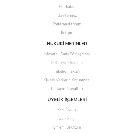
Markalar
Ürün resmi kalitesiz, bozuk veya görüntülenemiyor.
Bayilerimiz
Ürün açıklamasında eksik bilgiler bulunuyor.
Referanslarımız
Ürün bilgilerinde hatalar bulunuyor.
İletişim
Ürün fiyatı diğer sitelerden daha pahalı.
Bu ürüne benzer farklı alternatifler olmalı.
HUKUKİ METİNLER
Mesafeli Satış Sözleşmesi
Gizlilik ve Güvenlik
Tüketici Hakları
Kişisel Verilerin Korunması
Gönder
Kullanım Koşulları
ÜYELİK İŞLEMLERİ
Yeni Üyelik
Üye Girişi
Şifremi Unuttum