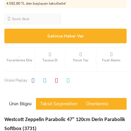
4.582,80 TL den başlayan taksitlerle!
Sınırlı Stok
Gelince Haber Ver
Tavsiye Et
Yorum Yaz
Fiyat Alarmı
Ürünü Paylaş :
Ürün Bilgisi
Taksit Seçenekleri
Önerileriniz
Westcott Zeppelin Parabolic 47" 120cm Derin Parabolik
Softbox (3731)