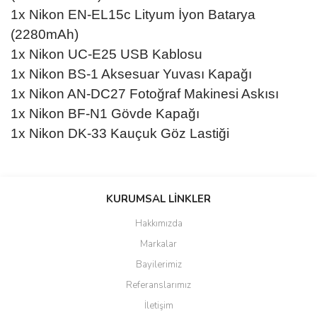
1x Nikon EN-EL15c Lityum İyon Batarya
(2280mAh)
1x Nikon UC-E25 USB Kablosu
1x Nikon BS-1 Aksesuar Yuvası Kapağı
1x Nikon AN-DC27 Fotoğraf Makinesi Askısı
1x Nikon BF-N1 Gövde Kapağı
1x Nikon DK-33 Kauçuk Göz Lastiği
Bu ürünün fiyat bilgisi, resim, ürün açıklamalarında ve diğer
konularda yetersiz gördüğünüz noktaları öneri formunu kullanarak
KURUMSAL LİNKLER
tarafımıza iletebilirsiniz.
Görüş ve önerileriniz için teşekkür ederiz.
Hakkımızda
Markalar
Ürün resmi kalitesiz, bozuk veya görüntülenemiyor.
Bayilerimiz
Ürün açıklamasında eksik bilgiler bulunuyor.
Referanslarımız
Ürün bilgilerinde hatalar bulunuyor.
İletişim
Ürün fiyatı diğer sitelerden daha pahalı.