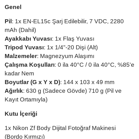
Genel
Pil
: 1x EN-EL15c Şarj Edilebilir, 7 VDC, 2280
mAh (Dahil)
Ayakkabı Yuvası
: 1x Flaş Yuvası
Tripod Yuvası
: 1x 1/4"-20 Dişi (Alt)
Malzemeler
: Magnezyum Alaşımı
Çalışma Koşulları
: 0 ila 40°C / 0 ila 40°C, %85'e
kadar Nem
Boyutlar (G x Y x D)
: 144 x 103 x 49 mm
Ağırlık
: 630 g (Sadece Gövde) 710 g (Pil ve
Kayıt Ortamıyla)
Kutu İçeriği
1x Nikon Zf Body Dijital Fotoğraf Makinesi
(Bordo Kırmızı)