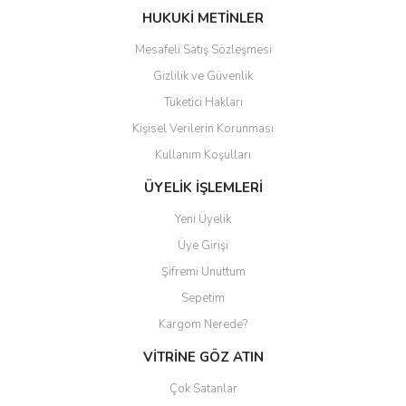
Bu ürüne benzer farklı alternatifler olmalı.
HUKUKİ METİNLER
Mesafeli Satış Sözleşmesi
Gizlilik ve Güvenlik
Tüketici Hakları
Kişisel Verilerin Korunması
Gönder
Kullanım Koşulları
ÜYELİK İŞLEMLERİ
Yeni Üyelik
Üye Girişi
Şifremi Unuttum
Sepetim
Kargom Nerede?
VİTRİNE GÖZ ATIN
Çok Satanlar