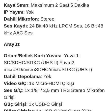
Kayıt Sınırı
: Maksimum 2 Saat 5 Dakika
IP Yayını
: Yok
Dahili Mikrofon
: Stereo
Ses Kaydı
: 24 Bit 48 kHz LPCM Ses, 16 Bit 48
kHz AAC Ses
Arayüz
Ortam/Bellek Kartı Yuvası
: Yuva 1:
SD/SDHC/SDXC (UHS-II) Yuva 2:
microSD/microSDHC/microSDXC (UHS-I)
Dahili Depolama
: Yok
Video G/Ç
: 1x Micro-HDMI Çıkışı
Ses G/Ç
: 1x 1/8" / 3,5 mm TRS Stereo Mikrofon
Girişi
Güç Girişi
: 1x USB-C Girişi