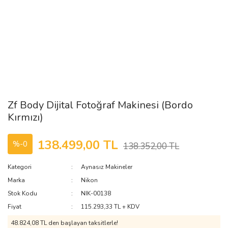
Zf Body Dijital Fotoğraf Makinesi (Bordo
Kırmızı)
138.499,00 TL
%-0
138.352,00 TL
Kategori
Aynasız Makineler
Marka
Nikon
Stok Kodu
NIK-00138
Fiyat
115.293,33 TL + KDV
48.824,08 TL den başlayan taksitlerle!