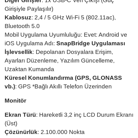
Diğer Girişler
: 1x USB-C Veri Çıkışı (Güç
Girişiyle Paylaşılır)
Kablosuz
: 2,4 / 5 GHz Wi-Fi 5 (802.11ac),
Bluetooth 5.0
Mobil Uygulama Uyumluluğu: Evet: Android ve
iOS Uygulama Adı:
SnapBridge Uygulaması
İşlevsellik
: Depolanan Dosyalara Erişim,
Ayarları Düzenleme, Yazılım Güncelleme,
Uzaktan Kumanda
Küresel Konumlandırma (GPS, GLONASS
vb.)
: GPS *Bağlı Akıllı Telefon Üzerinden
Monitör
Ekran Türü
: Hareketli 3,2 inç LCD Durum Ekranı
(Üst)
Çözünürlük
: 2.100.000 Nokta