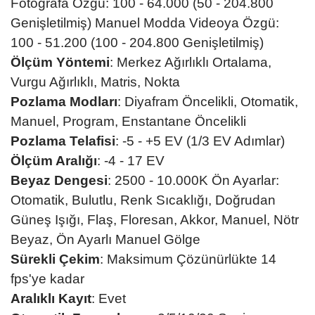
Fotoğrafa Özgü: 100 - 64.000 (50 - 204.800
Genişletilmiş) Manuel Modda Videoya Özgü:
100 - 51.200 (100 - 204.800 Genişletilmiş)
Ölçüm Yöntemi
: Merkez Ağırlıklı Ortalama,
Vurgu Ağırlıklı, Matris, Nokta
Pozlama Modları
: Diyafram Öncelikli, Otomatik,
Manuel, Program, Enstantane Öncelikli
Pozlama Telafisi
: -5 - +5 EV (1/3 EV Adımlar)
Ölçüm Aralığı
: -4 - 17 EV
Beyaz Dengesi
: 2500 - 10.000K Ön Ayarlar:
Otomatik, Bulutlu, Renk Sıcaklığı, Doğrudan
Güneş Işığı, Flaş, Floresan, Akkor, Manuel, Nötr
Beyaz, Ön Ayarlı Manuel Gölge
Sürekli Çekim
: Maksimum Çözünürlükte 14
fps'ye kadar
Aralıklı Kayıt
: Evet