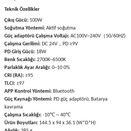
Teknik Özellikler
Çıkış Gücü:
100W
Soğutma Yöntemi:
Aktif soğutma
Güç adaptörü Çalışma Voltajı:
AC100V~240V（50/60HZ)
Çalışma Gerilimi:
DC 24V，PD ≥9V
PD Giriş Gücü:
18W
Renk Sıcaklığı:
2700K~6500K
Parlaklık Ayar Aralığı:
0~10 0%
CRI (RA):
≥95
TLCI:
≥97
APP Kontrol Yöntemi:
Bluetooth
Güç Kaynağı Yöntemi:
PD güç adaptörü, Batarya
kavrama
Çalışma Sıcaklığı:
-10℃～40℃
Ürün Boyutları:
144.5 x 94 x 36.1 (W*D*H)
Ağırlık:
385 g