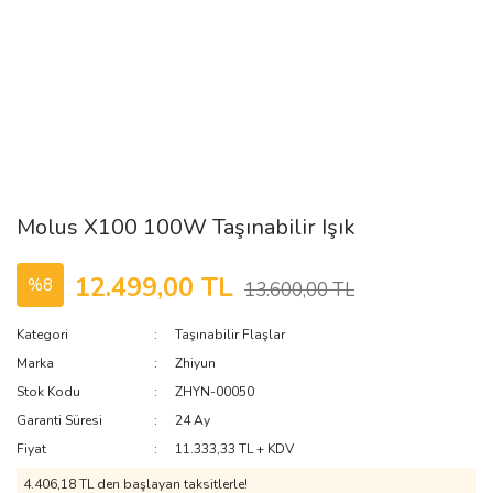
Molus X100 100W Taşınabilir Işık
12.499,00 TL
%8
13.600,00 TL
Kategori
Taşınabilir Flaşlar
Marka
Zhiyun
Stok Kodu
ZHYN-00050
Garanti Süresi
24 Ay
Fiyat
11.333,33 TL + KDV
4.406,18 TL den başlayan taksitlerle!