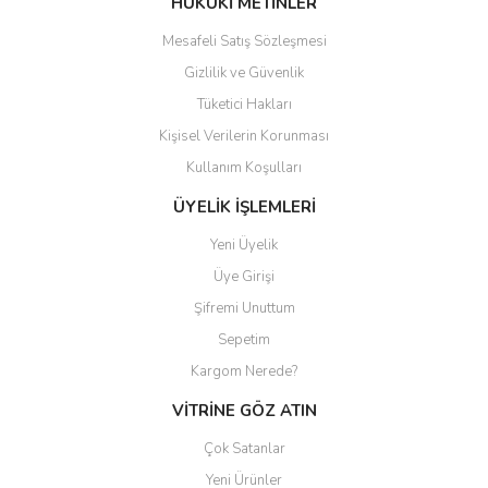
HUKUKİ METİNLER
Mesafeli Satış Sözleşmesi
Gizlilik ve Güvenlik
Tüketici Hakları
Kişisel Verilerin Korunması
Gönder
Kullanım Koşulları
ÜYELİK İŞLEMLERİ
Yeni Üyelik
Üye Girişi
Şifremi Unuttum
Sepetim
Kargom Nerede?
VİTRİNE GÖZ ATIN
Çok Satanlar
Yeni Ürünler