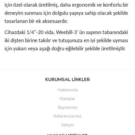
için özel olarak üretilmiş, daha ergonomik ve konforlu bir
deneyim sunması için dolgulu yapıya sahip olacak şekilde
tasarlanan bir ek aksesuardır.
Cihazdaki 1/4"-20 vida, Weebill-3' ün sapının tabanındaki
iki dişten birine takılır ve tutuşunuza en iyi şekilde uyması
için yukarı veya aşağı doğru eğilebilir şekilde üretilmiştir.
Bu ürünün fiyat bilgisi, resim, ürün açıklamalarında ve diğer
konularda yetersiz gördüğünüz noktaları öneri formunu kullanarak
KURUMSAL LİNKLER
tarafımıza iletebilirsiniz.
Görüş ve önerileriniz için teşekkür ederiz.
Hakkımızda
Markalar
Ürün resmi kalitesiz, bozuk veya görüntülenemiyor.
Bayilerimiz
Ürün açıklamasında eksik bilgiler bulunuyor.
Referanslarımız
Ürün bilgilerinde hatalar bulunuyor.
İletişim
Ürün fiyatı diğer sitelerden daha pahalı.
Bu ürüne benzer farklı alternatifler olmalı.