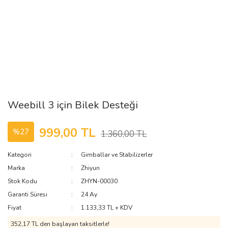
Weebill 3 için Bilek Desteği
999,00 TL
%27
1.360,00 TL
Kategori
Gimballar ve Stabilizerler
Marka
Zhiyun
Stok Kodu
ZHYN-00030
Garanti Süresi
24 Ay
Fiyat
1.133,33 TL + KDV
352,17 TL den başlayan taksitlerle!