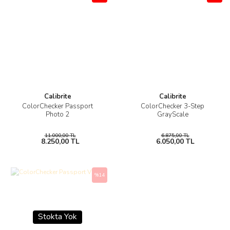
Calibrite
Calibrite
ColorChecker Passport
ColorChecker 3-Step
Photo 2
GrayScale
11.000,00 TL
6.875,00 TL
8.250,00 TL
6.050,00 TL
%14
Stokta Yok