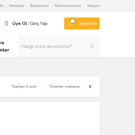
fa
Markalar
Bayilerimiz
Referanslarımız
İletişim
Üye Ol
Giriş Yap
Sepetim
/
ve
nler
Toplam 0 ürün