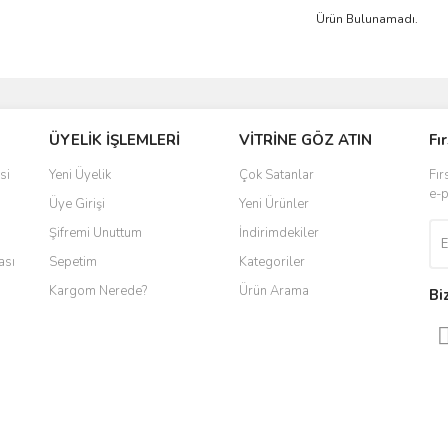
Ürün Bulunamadı.
ÜYELİK İŞLEMLERİ
VİTRİNE GÖZ ATIN
Fı
si
Yeni Üyelik
Çok Satanlar
Fır
e-p
Üye Girişi
Yeni Ürünler
Şifremi Unuttum
İndirimdekiler
ası
Sepetim
Kategoriler
Kargom Nerede?
Ürün Arama
Bi