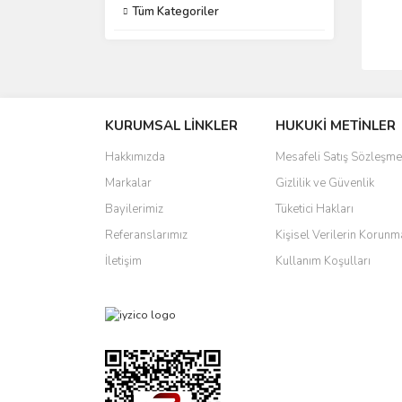
Tüm Kategoriler
KURUMSAL LİNKLER
HUKUKİ METİNLER
Hakkımızda
Mesafeli Satış Sözleşme
Markalar
Gizlilik ve Güvenlik
Bayilerimiz
Tüketici Hakları
Referanslarımız
Kişisel Verilerin Korunm
İletişim
Kullanım Koşulları