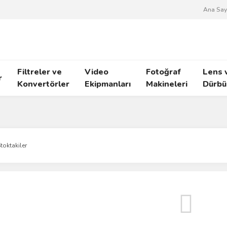
Ana Say
Filtreler ve
Video
Fotoğraf
Lens 
r
Konvertörler
Ekipmanları
Makineleri
Dürbü
toktakiler