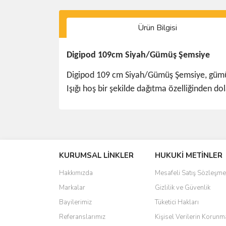
Ürün Bilgisi
Digipod 109cm Siyah/Gümüş Şemsiye
Digipod 109 cm Siyah/Gümüş Şemsiye, gümüş i
Işığı hoş bir şekilde dağıtma özelliğinden dol
Bu ürünün fiyat bilgisi, resim, ürün açıklamalarında 
Görüş ve önerileriniz için teşekkür ederiz.
KURUMSAL LİNKLER
HUKUKİ METİNLER
Ürün resmi kalitesiz, bozuk veya görüntülenemiyo
Ürün açıklamasında eksik bilgiler bulunuyor.
Hakkımızda
Mesafeli Satış Sözleşme
Ürün bilgilerinde hatalar bulunuyor.
Markalar
Gizlilik ve Güvenlik
Ürün fiyatı diğer sitelerden daha pahalı.
Bayilerimiz
Tüketici Hakları
Bu ürüne benzer farklı alternatifler olmalı.
Referanslarımız
Kişisel Verilerin Korunm