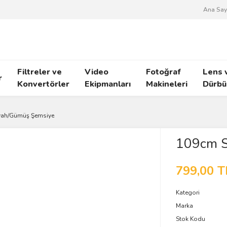
Ana Say
Filtreler ve
Video
Fotoğraf
Lens 
r
Konvertörler
Ekipmanları
Makineleri
Dürbü
yah/Gümüş Şemsiye
109cm S
799,00 T
Kategori
Marka
Stok Kodu