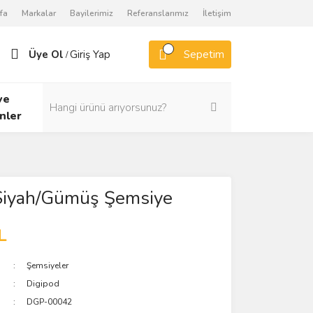
fa
Markalar
Bayilerimiz
Referanslarımız
İletişim
Üye Ol
Giriş Yap
Sepetim
/
ve
nler
iyah/Gümüş Şemsiye
L
Şemsiyeler
Digipod
DGP-00042