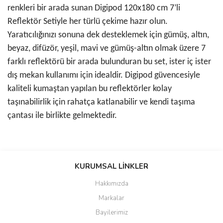
renkleri bir arada sunan Digipod 120x180 cm 7’li
Reflektör Setiyle her türlü çekime hazır olun.
Yaratıcılığınızı sonuna dek desteklemek için gümüş, altın,
beyaz, difüzör, yeşil, mavi ve gümüş-altın olmak üzere 7
farklı reflektörü bir arada bulunduran bu set, ister iç ister
dış mekan kullanımı için idealdir. Digipod güvencesiyle
kaliteli kumaştan yapılan bu reflektörler kolay
taşınabilirlik için rahatça katlanabilir ve kendi taşıma
çantası ile birlikte gelmektedir.
Bu ürünün fiyat bilgisi, resim, ürün açıklamalarında ve diğer
konularda yetersiz gördüğünüz noktaları öneri formunu kullanarak
KURUMSAL LİNKLER
tarafımıza iletebilirsiniz.
Görüş ve önerileriniz için teşekkür ederiz.
Hakkımızda
Markalar
Ürün resmi kalitesiz, bozuk veya görüntülenemiyor.
Bayilerimiz
Ürün açıklamasında eksik bilgiler bulunuyor.