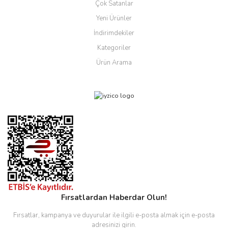
Çok Satanlar
Yeni Ürünler
İndirimdekiler
Kategoriler
Ürün Arama
Fırsatlardan Haberdar Olun!
Fırsatlar, kampanya ve duyurular ile ilgili e-posta almak için e-posta
adresinizi girin.