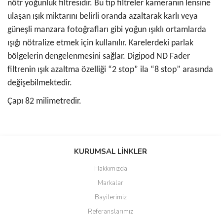
nötr yoğunluk filtresidir. Bu tip filtreler kameranın lensine
ulaşan ışık miktarını belirli oranda azaltarak karlı veya
güneşli manzara fotoğrafları gibi yoğun ışıklı ortamlarda
ışığı nötralize etmek için kullanılır. Karelerdeki parlak
bölgelerin dengelenmesini sağlar. Digipod ND Fader
filtrenin ışık azaltma özelliği “2 stop” ila “8 stop” arasında
değişebilmektedir.
Çapı 82 milimetredir.
Bu ürünün fiyat bilgisi, resim, ürün açıklamalarında ve diğer
konularda yetersiz gördüğünüz noktaları öneri formunu kullanarak
KURUMSAL LİNKLER
tarafımıza iletebilirsiniz.
Görüş ve önerileriniz için teşekkür ederiz.
Hakkımızda
Markalar
Ürün resmi kalitesiz, bozuk veya görüntülenemiyor.
Bayilerimiz
Ürün açıklamasında eksik bilgiler bulunuyor.
Referanslarımız
Ürün bilgilerinde hatalar bulunuyor.