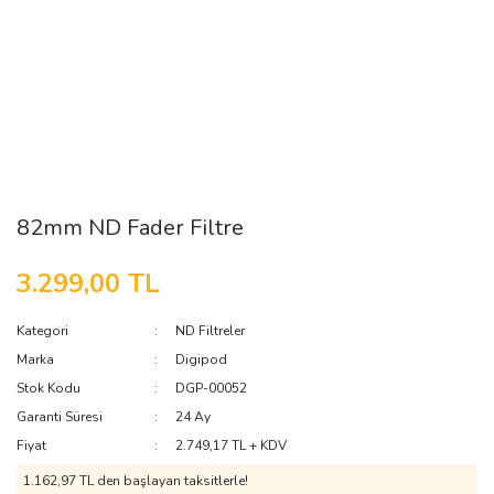
82mm ND Fader Filtre
3.299,00 TL
Kategori
ND Filtreler
Marka
Digipod
Stok Kodu
DGP-00052
Garanti Süresi
24 Ay
Fiyat
2.749,17 TL + KDV
1.162,97 TL den başlayan taksitlerle!