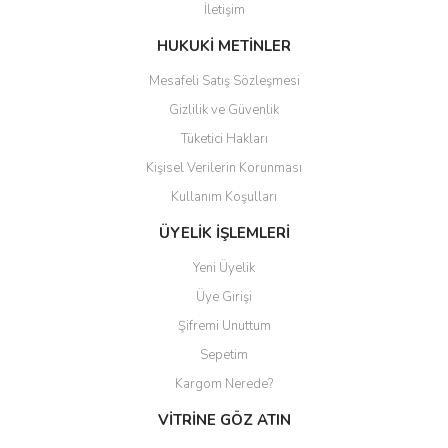
İletişim
Ürün fiyatı diğer sitelerden daha pahalı.
Bu ürüne benzer farklı alternatifler olmalı.
HUKUKİ METİNLER
Mesafeli Satış Sözleşmesi
Gizlilik ve Güvenlik
Tüketici Hakları
Kişisel Verilerin Korunması
Gönder
Kullanım Koşulları
ÜYELİK İŞLEMLERİ
Yeni Üyelik
Üye Girişi
Şifremi Unuttum
Sepetim
Kargom Nerede?
VİTRİNE GÖZ ATIN