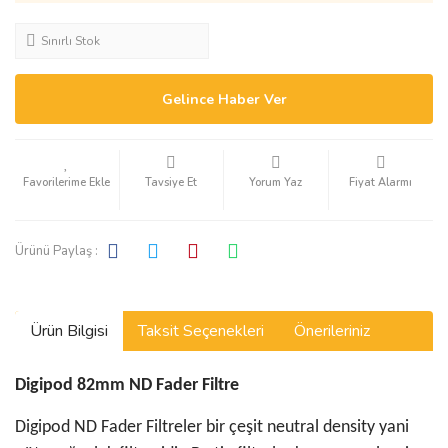
Sınırlı Stok
Gelince Haber Ver
Tavsiye Et
Yorum Yaz
Fiyat Alarmı
Ürünü Paylaş :
Ürün Bilgisi
Taksit Seçenekleri
Önerileriniz
Digipod 82mm ND Fader Filtre
Digipod ND Fader Filtreler bir çeşit neutral density yani