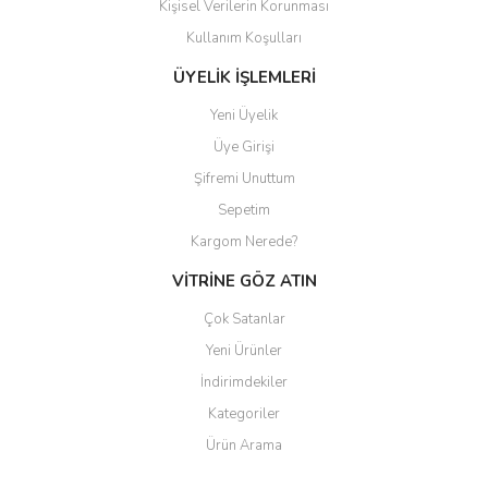
Kişisel Verilerin Korunması
Gönder
Kullanım Koşulları
ÜYELİK İŞLEMLERİ
Yeni Üyelik
Üye Girişi
Şifremi Unuttum
Sepetim
Kargom Nerede?
VİTRİNE GÖZ ATIN
Çok Satanlar
Yeni Ürünler
İndirimdekiler
Kategoriler
Ürün Arama