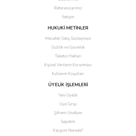
Ürün açıklamasında eksik bilgiler bulunuyor.
Referanslarımız
Ürün bilgilerinde hatalar bulunuyor.
İletişim
Ürün fiyatı diğer sitelerden daha pahalı.
Bu ürüne benzer farklı alternatifler olmalı.
HUKUKİ METİNLER
Mesafeli Satış Sözleşmesi
Gizlilik ve Güvenlik
Tüketici Hakları
Kişisel Verilerin Korunması
Gönder
Kullanım Koşulları
ÜYELİK İŞLEMLERİ
Yeni Üyelik
Üye Girişi
Şifremi Unuttum
Sepetim
Kargom Nerede?