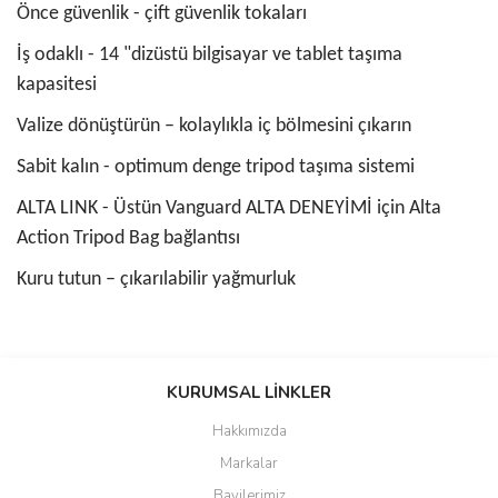
Önce güvenlik - çift güvenlik tokaları
İş odaklı - 14 "dizüstü bilgisayar ve tablet taşıma
kapasitesi
Valize dönüştürün – kolaylıkla iç bölmesini çıkarın
Sabit kalın - optimum denge tripod taşıma sistemi
ALTA LINK - Üstün Vanguard ALTA DENEYİMİ için Alta
Action Tripod Bag bağlantısı
Kuru tutun – çıkarılabilir yağmurluk
Bu ürünün fiyat bilgisi, resim, ürün açıklamalarında ve diğer
konularda yetersiz gördüğünüz noktaları öneri formunu kullanarak
KURUMSAL LİNKLER
tarafımıza iletebilirsiniz.
Görüş ve önerileriniz için teşekkür ederiz.
Hakkımızda
Markalar
Ürün resmi kalitesiz, bozuk veya görüntülenemiyor.
Bayilerimiz