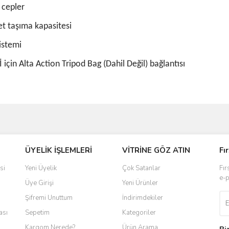
l cepler
let taşıma kapasitesi
istemi
in Alta Action Tripod Bag (Dahil Değil) bağlantısı
ve diğer konularda yetersiz gördüğünüz noktaları öneri formunu kullanarak taraf
ÜYELİK İŞLEMLERİ
VİTRİNE GÖZ ATIN
Fı
r.
si
Yeni Üyelik
Çok Satanlar
Fır
e-p
Üye Girişi
Yeni Ürünler
Şifremi Unuttum
İndirimdekiler
ası
Sepetim
Kategoriler
Kargom Nerede?
Ürün Arama