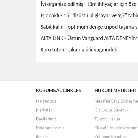
İyi organize edilmiş - tüm ihtiyaçlar için öze
İş odaklı - 15 "dizüstü bilgisayar ve 9,7" tab
Sabit kalın - optimum denge tripod taşıma s
ALTA LINK - Üstün Vanguard ALTA DENEYİMİ iç
Kuru tutun - çıkarılabilir yağmurluk
Bu ürünün fiyat bilgisi, resim, ürün açıklamalarında 
Görüş ve önerileriniz için teşekkür ederiz.
KURUMSAL LİNKLER
HUKUKİ METİNLER
Ürün resmi kalitesiz, bozuk veya görüntülenemiyo
Ürün açıklamasında eksik bilgiler bulunuyor.
Hakkımızda
Mesafeli Satış Sözleşme
Ürün bilgilerinde hatalar bulunuyor.
Markalar
Gizlilik ve Güvenlik
Ürün fiyatı diğer sitelerden daha pahalı.
Bayilerimiz
Tüketici Hakları
Bu ürüne benzer farklı alternatifler olmalı.
Referanslarımız
Kişisel Verilerin Korunm
İletişim
Kullanım Koşulları