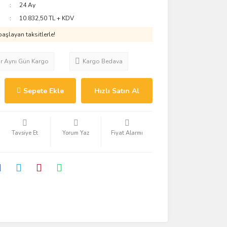
24 Ay
10.832,50 TL + KDV
aşlayan taksitlerle!
ar Aynı Gün Kargo
Kargo Bedava
Sepete Ekle
Hızlı Satın Al
Tavsiye Et
Yorum Yaz
Fiyat Alarmı