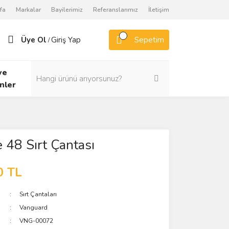
fa
Markalar
Bayilerimiz
Referanslarımız
İletişim
Üye Ol
Giriş Yap
Sepetim
/
ve
nler
e 48 Sırt Çantası
0 TL
Sırt Çantaları
Vanguard
VNG-00072