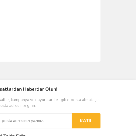
ımıza iletebilirsiniz.
rsatlardan Haberdar Olun!
satlar, kampanya ve duyurular ile ilgili e-posta almak için
osta adresinizi girin.
KATIL