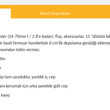
Taksit Seçenekleri
ler (24-70mm f / 2.8'e kadar), flaş, aksesuarlar, 15 ”dizüstü bil
bir basit fermuar hareketiyle 6 cm'lik depolama genişliği eklem
umasından ödün vermez.
ltın
m
ahip tam uzunlukta, yastıklı iç cep
anı korumak için arka panelde gizli cep
 kayış