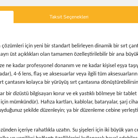
Taksit Seçenekleri
özümleri için yeni bir standart belirleyen dinamik bir sırt çanta
ayrı üst açıklıkları olan tamamen özelleştirilebilir bir ana büy
 size ne kadar profesyonel donanım ve ne kadar kişisel eşya taşı
adar), 4-6 lens, flaş ve aksesuarlar veya ilgili tüm aksesuarlar
rt çantasını kolayca bir yürüyüş sırt çantasına dönüştürebilirsin
 bir dizüstü bilgisayarı korur ve ek yastıklı bölmeye bir tablet d
için mümkündür). Hafıza kartları, kablolar, bataryalar, şarj ciha
 duyduğunuz şekilde düzenleyin; ya bir düzenleme cebine yerleştir
nden içeriye rahatlıkla uzatın. Su şişeleri için iki büyük yan c