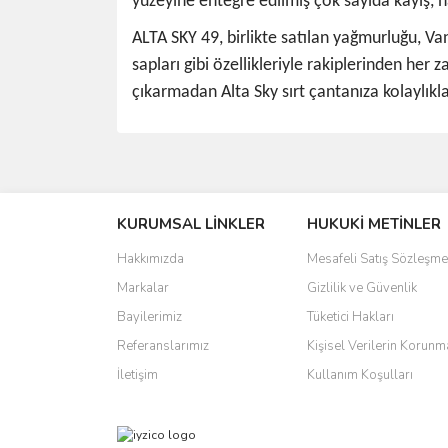
yüzeyine entegre edilmiş çok sayıda kayış, ha
ALTA SKY 49, birlikte satılan yağmurluğu, Va
sapları gibi özellikleriyle rakiplerinden he
çıkarmadan Alta Sky sırt çantanıza kolaylıkla
Bu ürünün fiyat bilgisi, resim, ürün açıklamalarında 
Görüş ve önerileriniz için teşekkür ederiz.
KURUMSAL LİNKLER
HUKUKİ METİNLER
Ürün resmi kalitesiz, bozuk veya görüntülenemiyo
Ürün açıklamasında eksik bilgiler bulunuyor.
Hakkımızda
Mesafeli Satış Sözleşme
Ürün bilgilerinde hatalar bulunuyor.
Markalar
Gizlilik ve Güvenlik
Ürün fiyatı diğer sitelerden daha pahalı.
Bayilerimiz
Tüketici Hakları
Bu ürüne benzer farklı alternatifler olmalı.
Referanslarımız
Kişisel Verilerin Korunm
İletişim
Kullanım Koşulları