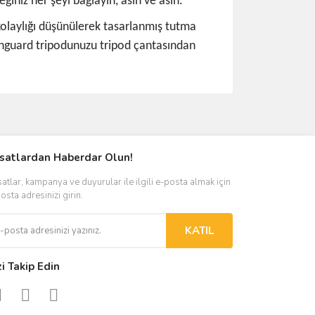
ğiniz her şeyi bağlayın, asın ve asın.
 kolaylığı düşünülerek tasarlanmış tutma
 Vanguard tripodunuzu tripod çantasından
ımıza iletebilirsiniz.
rsatlardan Haberdar Olun!
satlar, kampanya ve duyurular ile ilgili e-posta almak için
osta adresinizi girin.
KATIL
zi Takip Edin