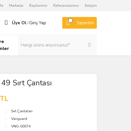
fa
Markalar
Bayilerimiz
Referanslarımız
İletişim
Üye Ol
Giriş Yap
Sepetim
/
ve
nler
 49 Sırt Çantası
 TL
Sırt Çantaları
Vanguard
VNG-00074