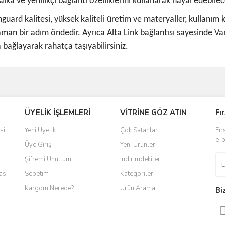
lka ve yenilikçi bağlantı özelliklerini kullanarak hayal edebilece
nguard kalitesi, yüksek kaliteli üretim ve materyaller, kullanım
r zaman bir adım öndedir. Ayrıca Alta Link bağlantısı sayesinde
 bağlayarak rahatça taşıyabilirsiniz.
ve diğer konularda yetersiz gördüğünüz noktaları öneri formunu kullanarak taraf
ÜYELİK İŞLEMLERİ
VİTRİNE GÖZ ATIN
Fı
r.
si
Yeni Üyelik
Çok Satanlar
Fır
e-p
Üye Girişi
Yeni Ürünler
Şifremi Unuttum
İndirimdekiler
ası
Sepetim
Kategoriler
Kargom Nerede?
Ürün Arama
Bi