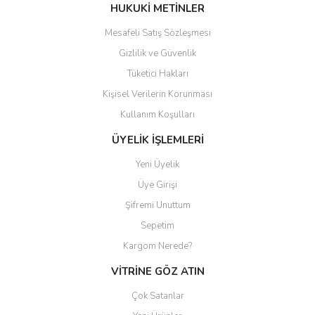
Bu ürüne benzer farklı alternatifler olmalı.
HUKUKİ METİNLER
Mesafeli Satış Sözleşmesi
Gizlilik ve Güvenlik
Tüketici Hakları
Kişisel Verilerin Korunması
Gönder
Kullanım Koşulları
ÜYELİK İŞLEMLERİ
Yeni Üyelik
Üye Girişi
Şifremi Unuttum
Sepetim
Kargom Nerede?
VİTRİNE GÖZ ATIN
Çok Satanlar