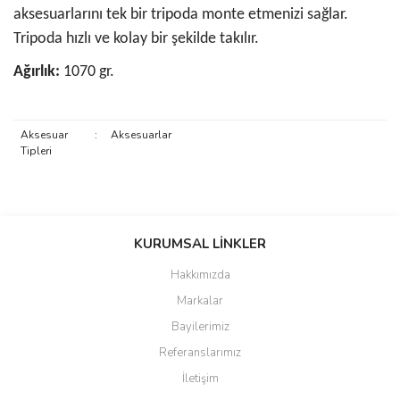
aksesuarlarını tek bir tripoda monte etmenizi sağlar.
Tripoda hızlı ve kolay bir şekilde takılır.
Ağırlık:
1070 gr.
Aksesuar
:
Aksesuarlar
Tipleri
Bu ürünün fiyat bilgisi, resim, ürün açıklamalarında ve diğer
konularda yetersiz gördüğünüz noktaları öneri formunu kullanarak
KURUMSAL LİNKLER
tarafımıza iletebilirsiniz.
Görüş ve önerileriniz için teşekkür ederiz.
Hakkımızda
Markalar
Ürün resmi kalitesiz, bozuk veya görüntülenemiyor.
Bayilerimiz
Ürün açıklamasında eksik bilgiler bulunuyor.
Referanslarımız
Ürün bilgilerinde hatalar bulunuyor.
İletişim
Ürün fiyatı diğer sitelerden daha pahalı.